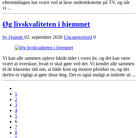
eftermiddagen har svært ved at læse underteksterne på TV, og når
vi ...
Øg livskvaliteten i hjemmet
by Quinde
02. september 2020
Uncategorized
0
Vi kan alle sammen opleve hårde tider i vores liv, og det kan være
svært at overskue, hvad vi skal gøre ved det. Vi kender alle sammen
til de klassiske råd om, at både kost og motion påvirker os, og det
derfor er vigtigt at gøre disse ting. Det er også muligt at indrette sit ...
Previous
1
2
3
4
5
6
7
8