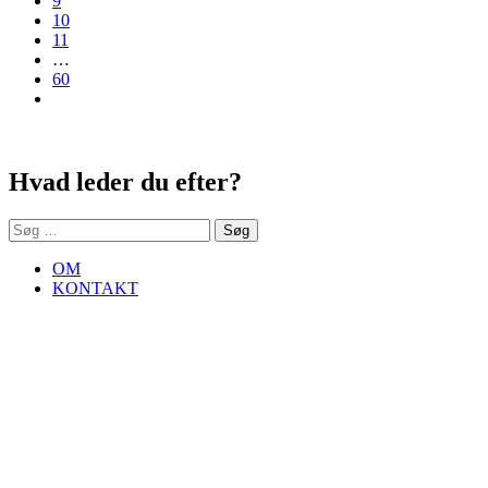
9
10
11
…
60
Next
Sidebar
Hvad leder du efter?
Søg
efter:
OM
KONTAKT