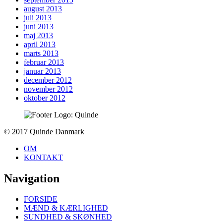
august 2013
juli 2013
juni 2013
maj 2013
april 2013
marts 2013
februar 2013
januar 2013
december 2012
november 2012
oktober 2012
To
© 2017 Quinde Danmark
top
OM
KONTAKT
Navigation
FORSIDE
MÆND & KÆRLIGHED
SUNDHED & SKØNHED