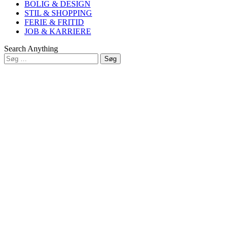
BOLIG & DESIGN
STIL & SHOPPING
FERIE & FRITID
JOB & KARRIERE
Search Anything
Søg
efter:
Close