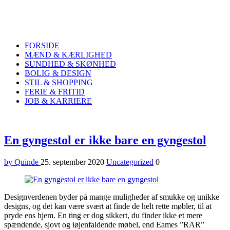
Quinde
Search
FORSIDE
MÆND & KÆRLIGHED
SUNDHED & SKØNHED
BOLIG & DESIGN
STIL & SHOPPING
FERIE & FRITID
JOB & KARRIERE
Menu
En gyngestol er ikke bare en gyngestol
by Quinde
25. september 2020
Uncategorized
0
Designverdenen byder på mange muligheder af smukke og unikke
designs, og det kan være svært at finde de helt rette møbler, til at
pryde ens hjem. En ting er dog sikkert, du finder ikke et mere
spændende, sjovt og iøjenfaldende møbel, end Eames ”RAR”