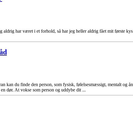
eg aldrig har været i et forhold, så har jeg heller aldrig fået mit første 
råd
n kan du finde den person, som fysisk, følelsesmæssigt, mentalt og ånd
å en dør. At vokse som person og uddybe dit ...