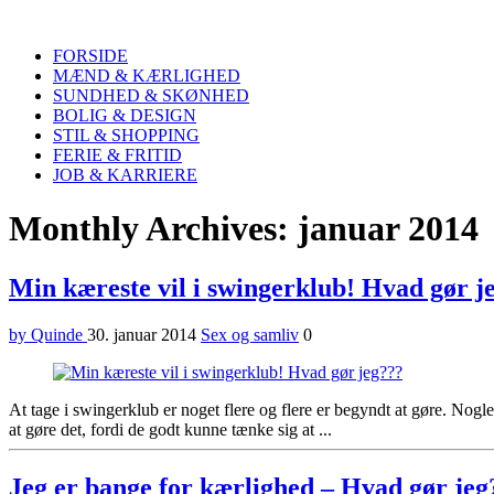
Quinde
Search
FORSIDE
MÆND & KÆRLIGHED
SUNDHED & SKØNHED
BOLIG & DESIGN
STIL & SHOPPING
FERIE & FRITID
JOB & KARRIERE
Menu
Monthly Archives: januar 2014
Min kæreste vil i swingerklub! Hvad gør j
by Quinde
30. januar 2014
Sex og samliv
0
At tage i swingerklub er noget flere og flere er begyndt at gøre. Nogle
at gøre det, fordi de godt kunne tænke sig at ...
Jeg er bange for kærlighed – Hvad gør jeg