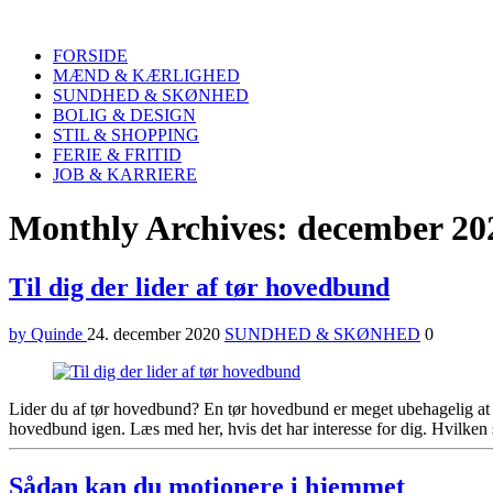
Quinde
Search
FORSIDE
MÆND & KÆRLIGHED
SUNDHED & SKØNHED
BOLIG & DESIGN
STIL & SHOPPING
FERIE & FRITID
JOB & KARRIERE
Menu
Monthly Archives: december 20
Til dig der lider af tør hovedbund
by Quinde
24. december 2020
SUNDHED & SKØNHED
0
Lider du af tør hovedbund? En tør hovedbund er meget ubehagelig at re
hovedbund igen. Læs med her, hvis det har interesse for dig. Hvilken
Sådan kan du motionere i hjemmet