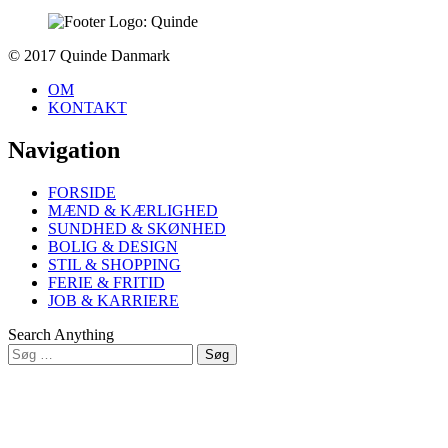
To
© 2017 Quinde Danmark
top
OM
KONTAKT
Navigation
FORSIDE
MÆND & KÆRLIGHED
SUNDHED & SKØNHED
BOLIG & DESIGN
STIL & SHOPPING
FERIE & FRITID
JOB & KARRIERE
Search Anything
Søg
efter:
Close