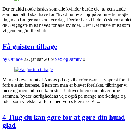
Der er altid nogle basics som alle kvinder burde eje, tøjgenstande
som man altid skal have for “hvad nu hvis” og på samme tid nogle
ting man bruger næsten hver dag. Derfor har vi inde på siden samlet
de 3 vigtigste must haves for alle kvinder, Uret Det første must som
vi gennemgår til kvinder ...
Få gnisten tilbage
by Quinde
22. januar 2019
Sex og samliv
0
Man er blevet ramt af Amors pil og vil derfor gøre sit ypperst for at
forkæle sin kæreste. Eftersom man er blevet forelsket, tilbringer vi
mere og mere tid med kæresten. Udover tiden som bliver brugt
sammen, byder kærlighedens veje også på mange mærkedage og
tider, som vi elsker at fejre med vores kæreste. Vi ...
4 Ting du kan gøre for at gøre din hund
glad