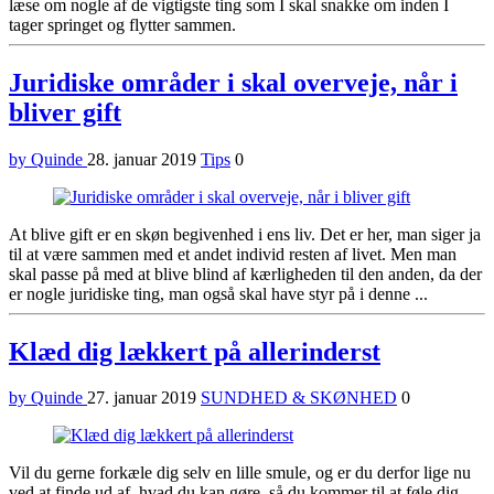
læse om nogle af de vigtigste ting som I skal snakke om inden I
tager springet og flytter sammen.
Juridiske områder i skal overveje, når i
bliver gift
by Quinde
28. januar 2019
Tips
0
At blive gift er en skøn begivenhed i ens liv. Det er her, man siger ja
til at være sammen med et andet individ resten af livet. Men man
skal passe på med at blive blind af kærligheden til den anden, da der
er nogle juridiske ting, man også skal have styr på i denne ...
Klæd dig lækkert på allerinderst
by Quinde
27. januar 2019
SUNDHED & SKØNHED
0
Vil du gerne forkæle dig selv en lille smule, og er du derfor lige nu
ved at finde ud af, hvad du kan gøre, så du kommer til at føle dig