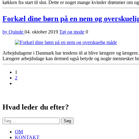
køkken fra start til slut. Dette er noget mange kvinder drømmer om og 
Forkæl dine børn på en nem og overskuel
by Quinde
04. oktober 2019
Tøj og mode
0
Arbejdsdagene i Danmark har tendens til at blive længere og længere.
Længere arbejdsdage kan dermed også betyde og nogle mennesker begy
1
2
Next
Sidebar
Hvad leder du efter?
Søg
efter:
OM
KONTAKT