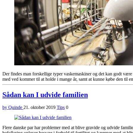
Der findes man forskellige typer vaskemaskiner og det kan godt være e
med ved kommer til at holde i mange år, samt at kunne købe den til en 
Sådan kan I udvide familien
by Quinde
21. oktober 2019
Tips
0
Flere danske par har problemer med at blive gravide og udvide familien.
befolkning oplever besvær i forhold til fertilitet og kæmper med at bli