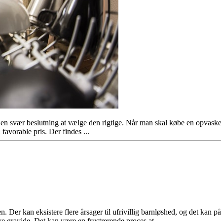
n svær beslutning at vælge den rigtige. Når man skal købe en opvaskemas
favorable pris. Der findes ...
 Der kan eksistere flere årsager til ufrivillig barnløshed, og det kan p
ve gravide. Det kan være en frustrerende proces at ...