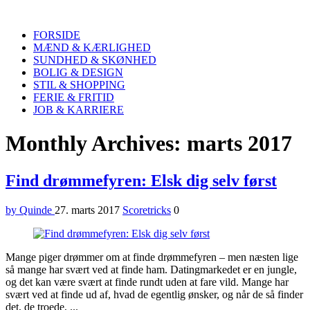
Quinde
Search
FORSIDE
MÆND & KÆRLIGHED
SUNDHED & SKØNHED
BOLIG & DESIGN
STIL & SHOPPING
FERIE & FRITID
JOB & KARRIERE
Menu
Monthly Archives: marts 2017
Find drømmefyren: Elsk dig selv først
by Quinde
27. marts 2017
Scoretricks
0
Mange piger drømmer om at finde drømmefyren – men næsten lige
så mange har svært ved at finde ham. Datingmarkedet er en jungle,
og det kan være svært at finde rundt uden at fare vild. Mange har
svært ved at finde ud af, hvad de egentlig ønsker, og når de så finder
det, de troede, ...