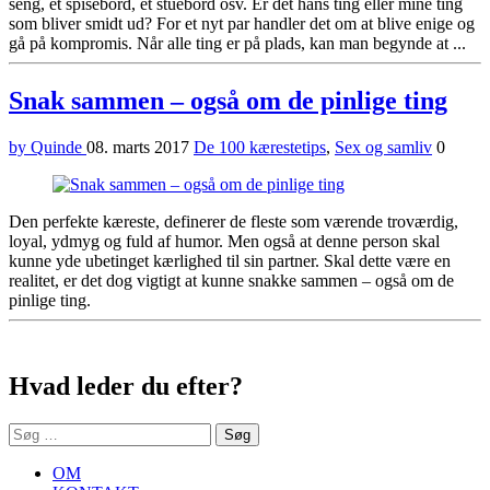
seng, et spisebord, et stuebord osv. Er det hans ting eller mine ting
som bliver smidt ud? For et nyt par handler det om at blive enige og
gå på kompromis. Når alle ting er på plads, kan man begynde at ...
Snak sammen – også om de pinlige ting
by Quinde
08. marts 2017
De 100 kærestetips
,
Sex og samliv
0
Den perfekte kæreste, definerer de fleste som værende troværdig,
loyal, ydmyg og fuld af humor. Men også at denne person skal
kunne yde ubetinget kærlighed til sin partner. Skal dette være en
realitet, er det dog vigtigt at kunne snakke sammen – også om de
pinlige ting.
Sidebar
Hvad leder du efter?
Søg
efter:
OM