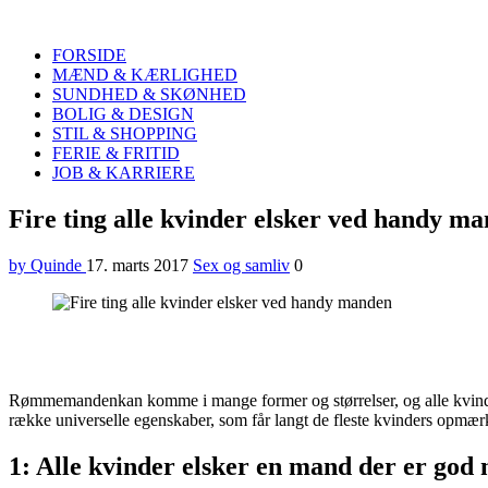
Quinde
Search
FORSIDE
MÆND & KÆRLIGHED
SUNDHED & SKØNHED
BOLIG & DESIGN
STIL & SHOPPING
FERIE & FRITID
JOB & KARRIERE
Menu
Fire ting alle kvinder elsker ved handy m
by Quinde
17. marts 2017
Sex og samliv
0
Rømmemandenkan komme i mange former og størrelser, og alle kvinder h
række universelle egenskaber, som får langt de fleste kvinders opmæ
1: Alle kvinder elsker en mand der er go