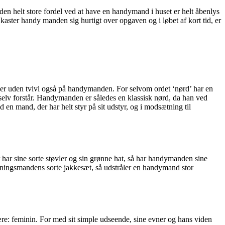
n helt store fordel ved at have en handymand i huset er helt åbenlys
å kaster handy manden sig hurtigt over opgaven og i løbet af kort tid, er
ser uden tvivl også på handymanden. For selvom ordet ‘nørd’ har en
e selv forstår. Handymanden er således en klassisk nørd, da han ved
n mand, der har helt styr på sit udstyr, og i modsætning til
har sine sorte støvler og sin grønne hat, så har handymanden sine
etningsmandens sorte jakkesæt, så udstråler en handymand stor
være: feminin. For med sit simple udseende, sine evner og hans viden