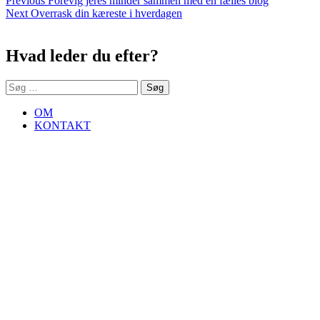
Indlægsnavigation
Previous
Forevig jeres minder sammen med en fælles blog
Next
post:
Next
Overrask din kæreste i hverdagen
Sidebar
post:
Hvad leder du efter?
Søg
efter:
OM
KONTAKT