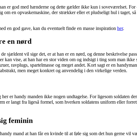
an er god med hænderne og dette gælder ikke kun i soveværelset. For de
sig om en opvaskemaskine, der strækker eller et pludseligt hul i taget, s
med en god gave, kan du eventuelt finde en masse inspiration
her
.
re en nørd
 sjældent vil sige det, er at han er en nørd, og denne beskrivelse pas
der kan vise, at han har en stor viden om og indsigt i ting som man ikk
er, ravplugs, spartelmasse og meget andet. Kort sagt er en handymand e
bstrakt, men meget konkret og anvendelig i den virkelige verden.
 her er handy manden ikke nogen undtagelse. For ligesom soldaten der 
rm er langt fra ligeså formel, som hverken soldatens uniform eller forr
sig feminin
en handy mand at han får en kvinde til at føle sig som det hun gerne vil 