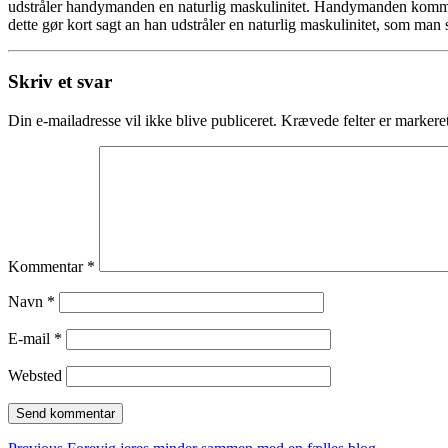
udstråler handymanden en naturlig maskulinitet. Handymanden komme
dette gør kort sagt an han udstråler en naturlig maskulinitet, som man
Skriv et svar
Din e-mailadresse vil ikke blive publiceret.
Krævede felter er marker
Kommentar
*
Navn
*
E-mail
*
Websted
Previous