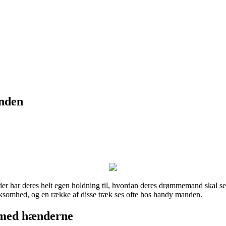
anden
ar deres helt egen holdning til, hvordan deres drømmemand skal se ud 
rksomhed, og en række af disse træk ses ofte hos handy manden.
d med hænderne