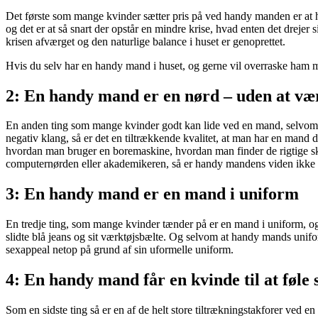
Det første som mange kvinder sætter pris på ved handy manden er at h
og det er at så snart der opstår en mindre krise, hvad enten det drejer 
krisen afværget og den naturlige balance i huset er genoprettet.
Hvis du selv har en handy mand i huset, og gerne vil overraske ham 
2: En handy mand er en nørd – uden at væ
En anden ting som mange kvinder godt kan lide ved en mand, selvom de
negativ klang, så er det en tiltrækkende kvalitet, at man har en mand 
hvordan man bruger en boremaskine, hvordan man finder de rigtige skru
computernørden eller akademikeren, så er handy mandens viden ikke a
3: En handy mand er en mand i uniform
En tredje ting, som mange kvinder tænder på er en mand i uniform, og
slidte blå jeans og sit værktøjsbælte. Og selvom at handy mands unifo
sexappeal netop på grund af sin uformelle uniform.
4: En handy mand får en kvinde til at føle 
Som en sidste ting så er en af de helt store tiltrækningstakforer ved 