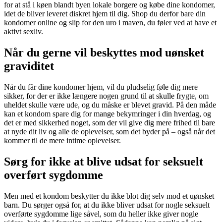
for at stå i køen blandt byen lokale borgere og købe dine kondomer,
idet de bliver leveret diskret hjem til dig. Shop du derfor bare din
kondomer online og slip for den uro i maven, du føler ved at have et
aktivt sexliv.
Når du gerne vil beskyttes mod uønsket
graviditet
Når du får dine kondomer hjem, vil du pludselig føle dig mere
sikker, for der er ikke længere nogen grund til at skulle frygte, om
uheldet skulle være ude, og du måske er blevet gravid. På den måde
kan et kondom spare dig for mange bekymringer i din hverdag, og
det er med sikkerhed noget, som der vil give dig mere frihed til bare
at nyde dit liv og alle de oplevelser, som det byder på – også når det
kommer til de mere intime oplevelser.
Sørg for ikke at blive udsat for seksuelt
overført sygdomme
Men med et kondom beskytter du ikke blot dig selv mod et uønsket
barn. Du sørger også for, at du ikke bliver udsat for nogle seksuelt
overførte sygdomme lige såvel, som du heller ikke giver nogle