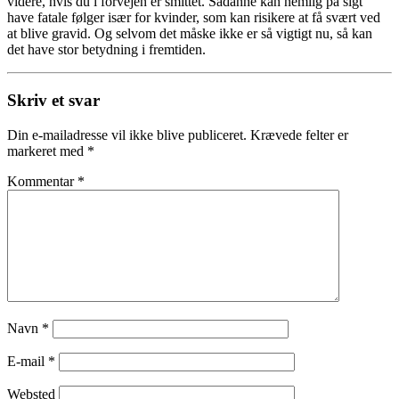
videre, hvis du i forvejen er smittet. Sådanne kan nemlig på sigt
have fatale følger især for kvinder, som kan risikere at få svært ved
at blive gravid. Og selvom det måske ikke er så vigtigt nu, så kan
det have stor betydning i fremtiden.
Skriv et svar
Din e-mailadresse vil ikke blive publiceret.
Krævede felter er
markeret med
*
Kommentar
*
Navn
*
E-mail
*
Websted