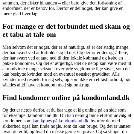
sammen, der elsker hinanden – eller bare give den forløsning af
endorfiner, der er behov for. Derfor er det noget, der kan give en
mere glad hverdag.
For mange er det forbundet med skam og
et tabu at tale om
Men selvom det er noget, der er så naturligt, så er der stadig mange,
der har svært ved at forholde sig til det. Og derfor er der også flere,
der har svært ved at tage ned til den lokale købmand og købe en
pakke kondomer. Og det er ærgerligt, idet de netop kan være med til
at modvirke mange seksuelt overførte sygdomme lige såvel, som de
kan beskytte kvinden mod en eventuel uønsket graviditet. Alle
kvinder med respekt for sig selv, og som ikke er i et fast forhold, bør
således altid have et kondom med sig omkring.
Find kondomer online på kondomland.dk
Og det er netop derfor, at du bør tage et kig online på en side som
for eksempel kondomland.dk. Du kan nemlig finde et stort udvalg af
kondomer, som
kan købes på kondomland.dk
, hvorfor du med
sikkerhed også kan finde nogle, som du kan bruge. Og det er uanset,
hvad du er til, og hvad du måske gerne vil prøve. Og så slipper du