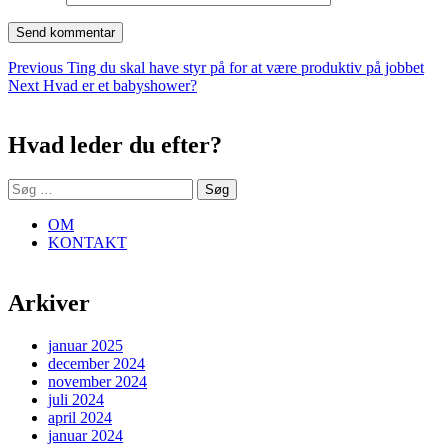
Indlægsnavigation
Previous
Previous
Ting du skal have styr på for at være produktiv på jobbet
Next
post:
Next
Hvad er et babyshower?
Sidebar
post:
Hvad leder du efter?
Søg
efter:
OM
KONTAKT
Arkiver
januar 2025
december 2024
november 2024
juli 2024
april 2024
januar 2024