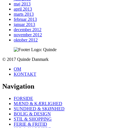
maj 2013
april 2013
marts 2013
februar 2013
januar 2013
december 2012
november 2012
oktober 2012
To
© 2017 Quinde Danmark
top
OM
KONTAKT
Navigation
FORSIDE
MÆND & KÆRLIGHED
SUNDHED & SKØNHED
BOLIG & DESIGN
STIL & SHOPPING
FERIE & FRITID