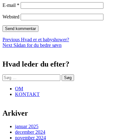
E-mail
*
Websted
Indlægsnavigation
Previous
Previous
Hvad er et babyshower?
Next
post:
Next
Sådan for du bedre søvn
Sidebar
post:
Hvad leder du efter?
Søg
efter:
OM
KONTAKT
Arkiver
januar 2025
december 2024
november 2024