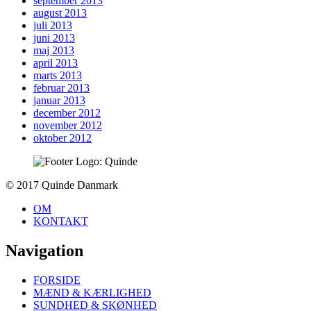
september 2013
august 2013
juli 2013
juni 2013
maj 2013
april 2013
marts 2013
februar 2013
januar 2013
december 2012
november 2012
oktober 2012
To
© 2017 Quinde Danmark
top
OM
KONTAKT
Navigation
FORSIDE
MÆND & KÆRLIGHED
SUNDHED & SKØNHED