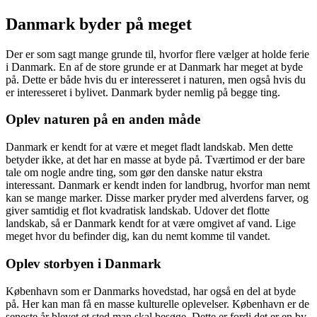
Danmark byder på meget
Der er som sagt mange grunde til, hvorfor flere vælger at holde ferie
i Danmark. En af de store grunde er at Danmark har meget at byde
på. Dette er både hvis du er interesseret i naturen, men også hvis du
er interesseret i bylivet. Danmark byder nemlig på begge ting.
Oplev naturen på en anden måde
Danmark er kendt for at være et meget fladt landskab. Men dette
betyder ikke, at det har en masse at byde på. Tværtimod er der bare
tale om nogle andre ting, som gør den danske natur ekstra
interessant. Danmark er kendt inden for landbrug, hvorfor man nemt
kan se mange marker. Disse marker pryder med alverdens farver, og
giver samtidig et flot kvadratisk landskab. Udover det flotte
landskab, så er Danmark kendt for at være omgivet af vand. Lige
meget hvor du befinder dig, kan du nemt komme til vandet.
Oplev storbyen i Danmark
København som er Danmarks hovedstad, har også en del at byde
på. Her kan man få en masse kulturelle oplevelser. København er de
seneste år blevet et sted man skal besøge. Dette er fordi det er en by,