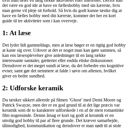
hvis man deler en lang række aktiviteter eller interesser. Derfor kan
det være en god ide at have en fælleshobby med sin kæreste, hvis
man gerne vil pleje sit forhold. Så hvis du godt kunne tænke dig at
have en fælles hobby med din kæreste, kommer der her en kort
guide til tre aktiviteter som i kan overveje.
1: At læse
Det lyder lidt gammeldags, men at læse bøger er en rigtig god hobby
at kaste sig over. Udover at det er noget man kan gøre sammen, så
kan ens læseoplevelser give anledninger til en lang række
interessante samtaler, gætterier eller endda etiske diskussioner.
Derudover er det meget sundt at læse, da det forbedre ens kognitive
evner, samt gør det nemmere at falde i søvn om aftenen, hvilket
giver en bedre sundhed.
2: Udforske keramik
Du tænker sikkert allerede på filmen ’Ghost’ med Demi Moore og
Patrick Swayze, men der er en god grund til at det lige præcis var
keramik som de to karakterer udforskede i en af de mest romantiske
film nogensinde. Denne årsag er kort og godt at keramik er en
utrolig god hobby til par af flere grunde. Det kræver samarbejde,
tålmodighed, kommunikation og derudover er man nødt til at stole