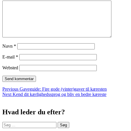
Navn
*
E-mail
*
Websted
Indlægsnavigation
Previous
Previous
Gaveguide: Fire gode (vinter)gaver til kæresten
Next
post:
Next
Kend dit kærlighedssprog og bliv en bedre kæreste
Sidebar
post:
Hvad leder du efter?
Søg
efter: