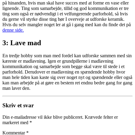
på hinanden, hvis man skal have succes med at forme en vase eller
lignende. Ting som samarbejde, tillid og god kommunikation er tre
ting som også er nødvendigt i et velfungerende parforhold, så hvis
du gerne vil styrke disse ting bør I overveje at udforske keramik.
Hvis du selv mangler noget ler at gå i gang med kan du finde det på
denne side.
3: Lave mad
En tredje hobby som man med fordel kan udforske sammen med sin
kæreste er madlavning. Igen er grundpillerne i madlavning
kommunikation og samarbejde som begge skal være til stede i et
parforhold. Derudover er madlavning en spændende hobby hvor
man hele tiden kan kaste sig over noget nyt og spændende eller også
kan man arbejde på at gøre en bestem ret endnu bedre gang for gang
man laver den.
Skriv et svar
Din e-mailadresse vil ikke blive publiceret.
Krævede felter er
markeret med
*
Kommentar
*