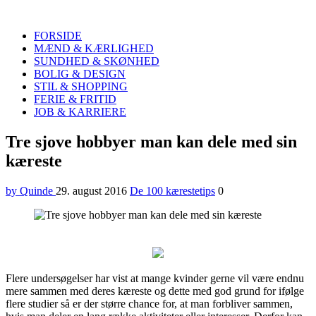
Quinde
Search
FORSIDE
MÆND & KÆRLIGHED
SUNDHED & SKØNHED
BOLIG & DESIGN
STIL & SHOPPING
FERIE & FRITID
JOB & KARRIERE
Menu
Tre sjove hobbyer man kan dele med sin
kæreste
by Quinde
29. august 2016
De 100 kærestetips
0
Flere undersøgelser har vist at mange kvinder gerne vil være endnu
mere sammen med deres kæreste og dette med god grund for ifølge
flere studier så er der større chance for, at man forbliver sammen,