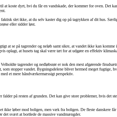
til at koste dyrt, hvi du får en vandskade, der kommer for oven. Det kan
ent.
aktisk slet ikke, at du selv kaster dig op på tagrykken af dit hus. Særligt 
røse eller sidder løst.
vigtigt at se på tagrender og neløb samt sikre, at vandet ikke kan komm
gvis oplagt, at husets tag skal være tæt for at udgøre en effektiv klim
. Velholdte tagrender og nedløbsrør er nok den mest afgørende firudsæt
et, som stopper vandet. Bygningsdelene bliver hermed meget fugtige, hv
ing med et mere håndværkermæssigt perspektiv.
falder på resten af grunden. Det kan give store problemer, hvis det st
det ikke løber mod boligen, men væk fra boligen. De fleste danskere får
 gør det svært at bortlede de massive vandmængder.