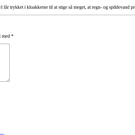
år trykket i kloakkerne til at stige så meget, at regn- og spildevand pr
et med
*
eje