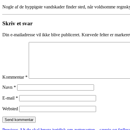
Nogle af de hyppigste vandskader finder sted, når voldsomme regnskyl f
Skriv et svar
Din e-mailadresse vil ikke blive publiceret.
Krævede felter er marker
Kommentar
*
Navn
*
E-mail
*
Websted
Previous
Previous
Alt du skal bruge juridisk om ægtepagten – særeje og fælles