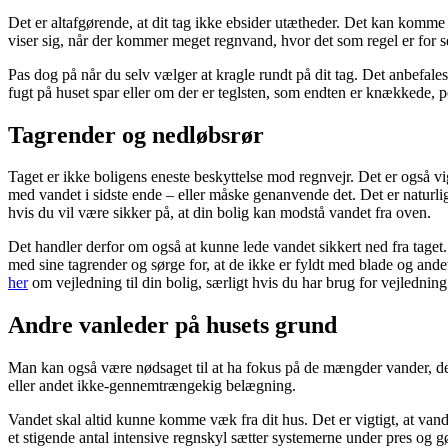
Det er altafgørende, at dit tag ikke ebsider utætheder. Det kan komme 
viser sig, når der kommer meget regnvand, hvor det som regel er for s
Pas dog på når du selv vælger at kragle rundt på dit tag. Det anbefales f
fugt på huset spar eller om der er teglsten, som endten er knækkede, po
Tagrender og nedløbsrør
Taget er ikke boligens eneste beskyttelse mod regnvejr. Det er også 
med vandet i sidste ende – eller måske genanvende det. Det er naturli
hvis du vil være sikker på, at din bolig kan modstå vandet fra oven.
Det handler derfor om også at kunne lede vandet sikkert ned fra taget
med sine tagrender og sørge for, at de ikke er fyldt med blade og and
her
om vejledning til din bolig, særligt hvis du har brug for vejledn
Andre vanleder på husets grund
Man kan også være nødsaget til at ha fokus på de mængder vander, der 
eller andet ikke-gennemtrængekig belægning.
Vandet skal altid kunne komme væk fra dit hus. Det er vigtigt, at van
et stigende antal intensive regnskyl sætter systemerne under pres og