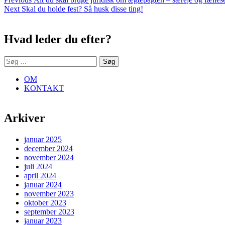
Indlægsnavigation
Next
post:
Next
Skal du holde fest? Så husk disse ting!
Sidebar
post:
Hvad leder du efter?
Søg
efter:
OM
KONTAKT
Arkiver
januar 2025
december 2024
november 2024
juli 2024
april 2024
januar 2024
november 2023
oktober 2023
september 2023
januar 2023