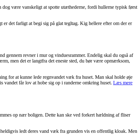
 dog være vanskeligt at spotte utæthederne, fordi hullerne typisk først
er det farligt at begi sig på glat tegltag. Kig hellere efter om der er
e ind gennem revner i mur og vinduesrammer. Endelig skal du også af
askærm, men det er langtfra det eneste sted, du bør være opmærksom,
ning for at kunne lede regnvandet væk fra huset. Man skal holde øje
is vandet får lov at hobe sig op i randerne omkring huset.
Læs mere
emmes op nær boligen. Dette kan ske ved forkert hældning af fliser
 heldigvis ledt deres vand væk fra grunden vis en offentlig kloak. Men