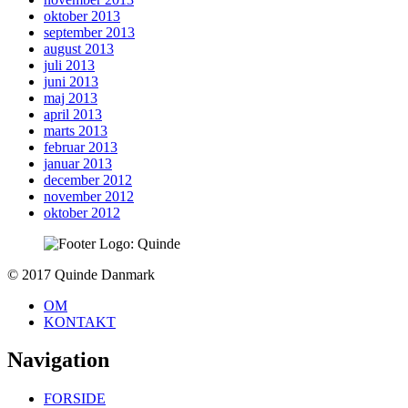
oktober 2013
september 2013
august 2013
juli 2013
juni 2013
maj 2013
april 2013
marts 2013
februar 2013
januar 2013
december 2012
november 2012
oktober 2012
To
© 2017 Quinde Danmark
top
OM
KONTAKT
Navigation
FORSIDE