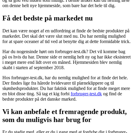
og så god ved huden som muligt. I denne artikel kan du nemlig læse
om denne helt nye hjemmeside, som bare har det hele til dig.
Få det bedste på markedet nu
Det kan være noget af en udfordring at finde de bedste produkter på
markedet. Det skal det være slut med nu. Du har nemlig mulighed
for at spare oceaner af tid ved at benytte dig at dette formidable trick.
Har du nogensinde hørt om forbruger-test.dk? Det vil komme bag
på os hvis du har. Denne side er nemlig helt ny og har ikke eksisteret
i meget mere end lidt over en måned. Hjemmesiden blev nemlig
skabt i starten af september 2018.
Hos forbruger-test.dk, har du nemlig mulighed for at finde det hele.
Der findes lige fra hårede hvidevarer til plæneklippere og til
skønhedsprodukter. Du har faktisk mulighed for at finde meget mere
en blot disse ting. Så tag et kig forbi
forbruger-test.dk
og find de
bedste produkter på det danske marked.
Vi kan anbefale et fremragende produkt,
som du muligvis har brug for
Er du stadig med, eller er du i gang med at fordybe dig i forbruger-