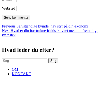
Websted
Indlægsnavigation
Previous
Previous
Selvstændige kvinde, hav styr på din økonomi
Next
post:
Next
Hvad er din foretrukne fritidsaktivitet med din fremtidige
post:
kæreste?
Sidebar
Hvad leder du efter?
Søg
efter:
OM
KONTAKT