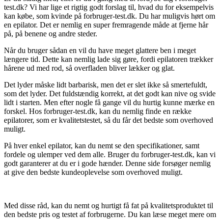
test.dk? Vi har lige et rigtig godt forslag til, hvad du for eksempelvis
kan købe, som kvinde på forbruger-test.dk. Du har muligvis hørt om
en epilator. Det er nemlig en super fremragende måde at fjerne hår
på, på benene og andre steder.
Når du bruger sådan en vil du have meget glattere ben i meget
længere tid. Dette kan nemlig lade sig gøre, fordi epilatoren trækker
hårene ud med rod, så overfladen bliver lækker og glat.
Det lyder måske lidt barbarisk, men det er slet ikke så smertefuldt,
som det lyder. Det fuldstændig korrekt, at det godt kan nive og svide
lidt i starten. Men efter nogle få gange vil du hurtig kunne mærke en
forskel. Hos forbruger-test.dk, kan du nemlig finde en række
epilatorer, som er kvalitetstestet, så du får det bedste som overhoved
muligt.
På hver enkel epilator, kan du nemt se den specifikationer, samt
fordele og ulemper ved dem alle. Bruger du forbruger-test.dk, kan vi
godt garanterer at du er i gode hænder. Denne side forsøger nemlig
at give den bedste kundeoplevelse som overhoved muligt.
Med disse råd, kan du nemt og hurtigt få fat på kvalitetsproduktet til
den bedste pris og testet af forbrugerne. Du kan læse meget mere om