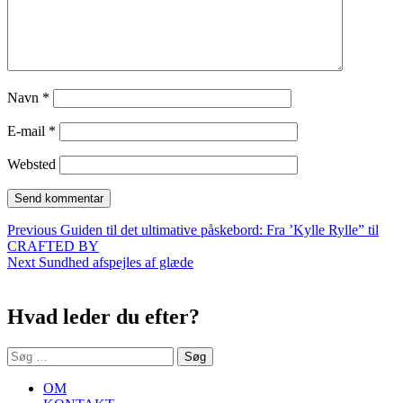
Navn
*
E-mail
*
Websted
Indlægsnavigation
Previous
Previous
Guiden til det ultimative påskebord: Fra ’Kylle Rylle” til
post:
CRAFTED BY
Next
Next
Sundhed afspejles af glæde
Sidebar
post:
Hvad leder du efter?
Søg
efter:
OM