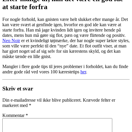
at starte forfra
For nogle forhold, kan gnisten være helt slukket efter mange år. Det
kan være svært at genfinde igen, hvorfor en god ide kan være at
starte forfra. Han må jage kvinden lidt igen og invitere hende på
dates, mens hun må gøre sig flot, pæn og være flirtende og positiv.
Neo Noir
er et kvindeligt tøjmærke, der har nogle super lækre styles,
som ville være perfekt til den “nye” date. Et flot outfit viser, at man
har gjort noget ud af sig selv for sin kærestens skyld, og det kan
måske tænde en lille gnist.
Mangler i flere gode tips til jeres problemer i forholdet, kan du finde
andre gode råd ved vores 100 kærestetips
her
.
Skriv et svar
Din e-mailadresse vil ikke blive publiceret.
Krævede felter er
markeret med
*
Kommentar
*