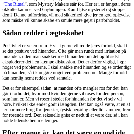
“
The Ritual
“, som Mystery Makers står for. Her er i er fanget i deres
okkulte kammer ved Grønningen. Kan I løse mysteriet og stoppe
dem? Denne udfordring vil med sikkerhed give jer en god oplevelse,
som måske vil kunne skabe en smule mere gejst i parforholdet.
Sådan redder i ægteskabet
Positivitet er vejen frem. Hvis i gerne vil redde jeres forhold, skal i
se det positive ved hinanden. Ofte går man rundt med irritation på
hinanden, uden man snakker med hinanden om det og til sidst
eksploderer det i en kæmpe diskussion. Det er derfor vigtigt, i gør
noget ved problemerne. I skal snakke med hinanden og se ordentligt
på hinanden, så i kan gøre noget ved problemerne. Mange forhold
kan nemlig nemt reddes ved samtale.
Det er for eksempel sådan, at manden ofte mangler ros for det, han
gør i forholdet, hvorimod kvinden gerne vil roses for den person,
som hun er. Men vi roser i stedet for hinanden for det vi selv vil
høre, hvilket ikke ender godt i længden. Det kan også være, at en af
jer har mere brug for tjenester, fysisk berøring eller tid sammen, frem
for rosende ord. Den seksuelle gnist er nødt til at være der, så i kan
holde lidenskaben mellem jer.
Efter mange år, kan det være en god ide