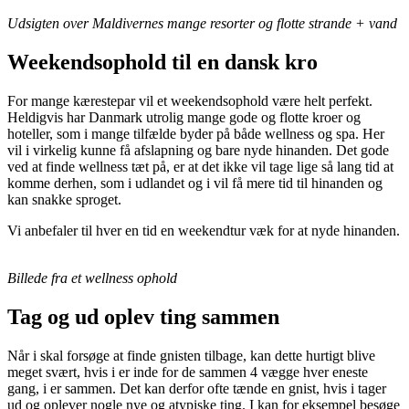
Udsigten over Maldivernes mange resorter og flotte strande + vand
Weekendsophold til en dansk kro
For mange kærestepar vil et weekendsophold være helt perfekt.
Heldigvis har Danmark utrolig mange gode og flotte kroer og
hoteller, som i mange tilfælde byder på både wellness og spa. Her
vil i virkelig kunne få afslapning og bare nyde hinanden. Det gode
ved at finde wellness tæt på, er at det ikke vil tage lige så lang tid at
komme derhen, som i udlandet og i vil få mere tid til hinanden og
kan snakke sproget.
Vi anbefaler til hver en tid en weekendtur væk for at nyde hinanden.
Billede fra et wellness ophold
Tag og ud oplev ting sammen
Når i skal forsøge at finde gnisten tilbage, kan dette hurtigt blive
meget svært, hvis i er inde for de sammen 4 vægge hver eneste
gang, i er sammen. Det kan derfor ofte tænde en gnist, hvis i tager
ud og oplever nogle nye og atypiske ting. I kan for eksempel besøge