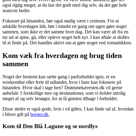
også rigtig meget, at du har det godt med dig selv, da det gør hele
seancen bedre.
Fokusset på hinanden, bør også stadig være i centrum. For at
adskille hverdagen lidt, bør i mindst en gang om ugen gøre noget
sammen, som ikke er det samme hver dag. Det kan være alt fra en
tur ud at spise, gå, eller opleve noget helt nyt. I kan aftale at skiftes
til at finde på. Det handler aktivt om at gøre noget ved romantikken.
Kom væk fra hverdagen og brug tiden
sammen
Noget der bestemt kan sætte gang i parforholdet igen, er en
weekendtur eller ferie til udlandet, hvor i bare kan fokusere på
hinanden. Hvor skal i tage hen? Drømmekæresten.dk vil gerne
anbefale 3 forskellige ture og destinationer, som vi holder utrolig
meget af og selv besøger, for at få gnisten tilbage i forholdet.
Disse steder er også gode, hvis i vil giftes. I kan finde ud af, hvordan
i bliver gift på
borger.dk
.
Kom til Den Blå Lagune og se nordlys