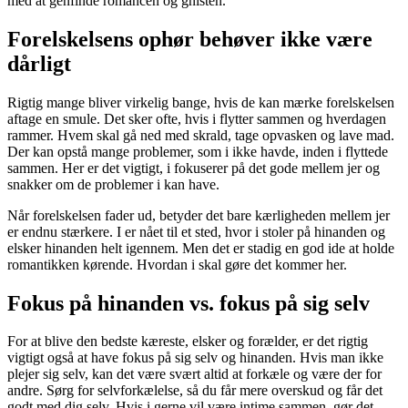
med at genfinde romancen og gnisten.
Forelskelsens ophør behøver ikke være
dårligt
Rigtig mange bliver virkelig bange, hvis de kan mærke forelskelsen
aftage en smule. Det sker ofte, hvis i flytter sammen og hverdagen
rammer. Hvem skal gå ned med skrald, tage opvasken og lave mad.
Der kan opstå mange problemer, som i ikke havde, inden i flyttede
sammen. Her er det vigtigt, i fokuserer på det gode mellem jer og
snakker om de problemer i kan have.
Når forelskelsen fader ud, betyder det bare kærligheden mellem jer
er endnu stærkere. I er nået til et sted, hvor i stoler på hinanden og
elsker hinanden helt igennem. Men det er stadig en god ide at holde
romantikken kørende. Hvordan i skal gøre det kommer her.
Fokus på hinanden vs. fokus på sig selv
For at blive den bedste kæreste, elsker og forælder, er det rigtig
vigtigt også at have fokus på sig selv og hinanden. Hvis man ikke
plejer sig selv, kan det være svært altid at forkæle og være der for
andre. Sørg for selvforkælelse, så du får mere overskud og får det
godt med dig selv. Hvis i gerne vil være intime sammen, gør det