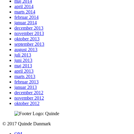
maj 2014
april 2014
marts 2014
februar 2014
januar 2014
december 2013
november 2013
oktober 2013
september 2013
august 2013
juli 2013
juni 2013
maj 2013
april 2013
marts 2013
februar 2013
januar 2013
december 2012
november 2012
oktober 2012
To
© 2017 Quinde Danmark
top
OM