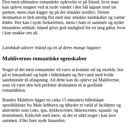
Den mest ultimative romantiske oplevelse er på Island, hvor man
kan opleve magien ved at nyde vandet i den blå lagune med sin
partner, mens man kigger op på det smukke nordlys. Denne
destination er helt utrolig flot med sine smukke landskaber og varme
kilder. Her kan i nyde forkælelsen, mens i bare er sammen og nyder
hinandens selskab. Island giver god mulighed for en lang gåtur, hvor
i kan snakke om alt.
Landskab udover Island og en af deres mange laguner
Maldivernes romantiske egenskaber
Noget af det mest romantiske vil være at komme ud og snorkle, bor
på et luksushotel og bade i billedskønt og flot vand med hvide
sandstrande til afslapning. Alt dette kan du opleve på Maldiverne,
som vil være den helt perfekte destination til at genfinde
romantikken.
Bandos Maldives ligger en cirka 15 minutters billedskøn
speedbådstur fra Male lufthavn og tilbyder et væld af faciliteter og
aktiviteter som f.eks. spa, dykkercenter, fitnesscenter, squash- og
tennisbaner, Kidsclub med mere, så der er altid noget i kan lave
sammen. Eller bare nyde hinanden.