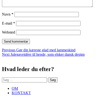
Navn
*
E-mail
*
Websted
Indlægsnavigation
Previous
Previous
Gør din kæreste glad med lammeskind
Next
post:
Next
Julegaveidéer til hende, som elsker dansk design
Sidebar
post:
Hvad leder du efter?
Søg
efter:
OM
KONTAKT