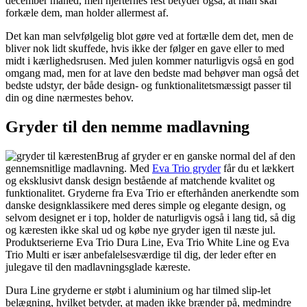
december måned, men hjerternes fest betyder også, at man skal
forkæle dem, man holder allermest af.
Det kan man selvfølgelig blot gøre ved at fortælle dem det, men de
bliver nok lidt skuffede, hvis ikke der følger en gave eller to med
midt i kærlighedsrusen. Med julen kommer naturligvis også en god
omgang mad, men for at lave den bedste mad behøver man også det
bedste udstyr, der både design- og funktionalitetsmæssigt passer til
din og dine nærmestes behov.
Gryder til den nemme madlavning
Brug af gryder er en ganske normal del af den
gennemsnitlige madlavning. Med
Eva Trio gryder
får du et lækkert
og eksklusivt dansk design bestående af matchende kvalitet og
funktionalitet. Gryderne fra Eva Trio er efterhånden anerkendte som
danske designklassikere med deres simple og elegante design, og
selvom designet er i top, holder de naturligvis også i lang tid, så dig
og kæresten ikke skal ud og købe nye gryder igen til næste jul.
Produktserierne Eva Trio Dura Line, Eva Trio White Line og Eva
Trio Multi er især anbefalelsesværdige til dig, der leder efter en
julegave til den madlavningsglade kæreste.
Dura Line gryderne er støbt i aluminium og har tilmed slip-let
belægning, hvilket betyder, at maden ikke brænder på, medmindre