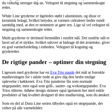
du virkelig strenger dig an. Velegnet til stegning og sammenkogte
retter.
White Line gryderne er ligeledes støbt i aluminium, og disse er
keramisk belagt, hvilket betyder, at varmen cirkulerer bedre rundt
samtidig med, at den er nemmere at gøre ren. Lige så vel velegnet til
stegning og sammenkogte retter.
Multi gryderne er derimod fremstillet i rustfrit stål. Det rustfrie stål er
lavet ud af et stykke, hvilket udover at bidrage til det æstetiske, giver
en god varmefordeling i enheden. Velegnet til kogning og
gryderetter.
De rigtige pander – optimer din stegning
Ligesom med gryderne har en
Eva Trio pande
det mål at forenkle
madlavningen for i sidste ende at give dig den bedst mulige
oplevelse i køkkenet. Eva Trio panderne fås som normale
stegepander, men også som grill-, sauter- og wokstegepander. Eva
Trios stilrene, tidløse design skinner også igennem her med enkle
produkter af høj kvalitet designet til den madlavning, som du ønsker.
Som en del af Dura Line serien tilbydes også en stegepande, der
virker på alle varmekilder.