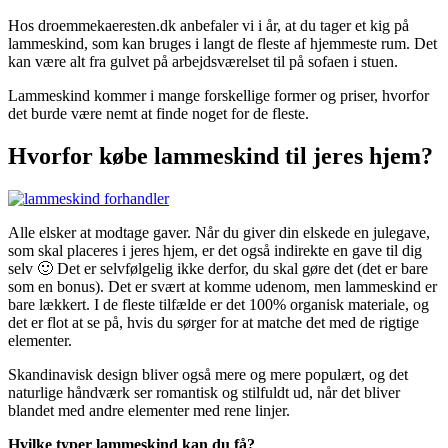
Hos droemmekaeresten.dk anbefaler vi i år, at du tager et kig på
lammeskind, som kan bruges i langt de fleste af hjemmeste rum. Det
kan være alt fra gulvet på arbejdsværelset til på sofaen i stuen.
Lammeskind kommer i mange forskellige former og priser, hvorfor
det burde være nemt at finde noget for de fleste.
Hvorfor købe lammeskind til jeres hjem?
Alle elsker at modtage gaver. Når du giver din elskede en julegave,
som skal placeres i jeres hjem, er det også indirekte en gave til dig
selv 🙂 Det er selvfølgelig ikke derfor, du skal gøre det (det er bare
som en bonus). Det er svært at komme udenom, men lammeskind er
bare lækkert. I de fleste tilfælde er det 100% organisk materiale, og
det er flot at se på, hvis du sørger for at matche det med de rigtige
elementer.
Skandinavisk design bliver også mere og mere populært, og det
naturlige håndværk ser romantisk og stilfuldt ud, når det bliver
blandet med andre elementer med rene linjer.
Hvilke typer lammeskind kan du få?