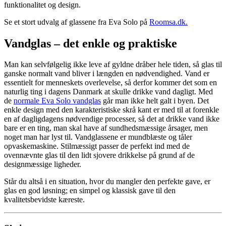
funktionalitet og design.
Se et stort udvalg af glassene fra Eva Solo på
Roomsa.dk.
Vandglas – det enkle og praktiske
Man kan selvfølgelig ikke leve af gyldne dråber hele tiden, så glas til
ganske normalt vand bliver i længden en nødvendighed. Vand er
essentielt for menneskets overlevelse, så derfor kommer det som en
naturlig ting i dagens Danmark at skulle drikke vand dagligt. Med
de
normale Eva Solo vandglas
går man ikke helt galt i byen. Det
enkle design med den karakteristiske skrå kant er med til at forenkle
en af dagligdagens nødvendige processer, så det at drikke vand ikke
bare er en ting, man skal have af sundhedsmæssige årsager, men
noget man har lyst til. Vandglassene er mundblæste og tåler
opvaskemaskine. Stilmæssigt passer de perfekt ind med de
ovennævnte glas til den lidt sjovere drikkelse på grund af de
designmæssige ligheder.
Står du altså i en situation, hvor du mangler den perfekte gave, er
glas en god løsning; en simpel og klassisk gave til den
kvalitetsbevidste kæreste.