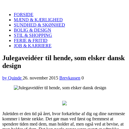
Quinde
Search
FORSIDE
MÆND & KÆRLIGHED
SUNDHED & SKØNHED
BOLIG & DESIGN
STIL & SHOPPING
FERIE & FRITID
JOB & KARRIERE
Menu
Julegaveidéer til hende, som elsker dansk
design
by Quinde
26. november 2015
Brevkassen
0
Juletiden er den tid på året, hvor forkælelse af dig og dine nærmeste
kommer i første række. Det gør man ved først og fremmest at
spendere tiden med dem, man holder af, men også ved at bevise, at