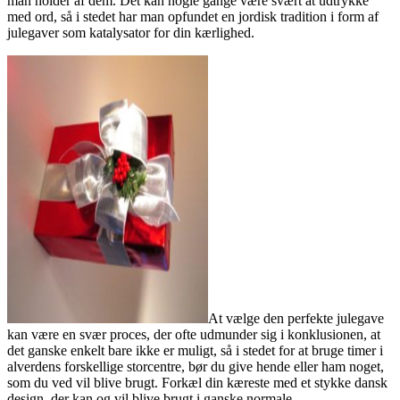
man holder af dem. Det kan nogle gange være svært at udtrykke
med ord, så i stedet har man opfundet en jordisk tradition i form af
julegaver som katalysator for din kærlighed.
At vælge den perfekte julegave
kan være en svær proces, der ofte udmunder sig i konklusionen, at
det ganske enkelt bare ikke er muligt, så i stedet for at bruge timer i
alverdens forskellige storcentre, bør du give hende eller ham noget,
som du ved vil blive brugt. Forkæl din kæreste med et stykke dansk
design, der kan og vil blive brugt i ganske normale