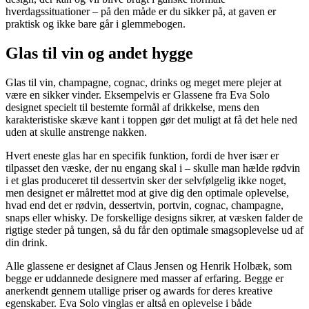
hverdagssituationer – på den måde er du sikker på, at gaven er
praktisk og ikke bare går i glemmebogen.
Glas til vin og andet hygge
Glas til vin, champagne, cognac, drinks og meget mere plejer at
være en sikker vinder. Eksempelvis er Glassene fra Eva Solo
designet specielt til bestemte formål af drikkelse, mens den
karakteristiske skæve kant i toppen gør det muligt at få det hele ned
uden at skulle anstrenge nakken.
Hvert eneste glas har en specifik funktion, fordi de hver især er
tilpasset den væske, der nu engang skal i – skulle man hælde rødvin
i et glas produceret til dessertvin sker der selvfølgelig ikke noget,
men designet er målrettet mod at give dig den optimale oplevelse,
hvad end det er rødvin, dessertvin, portvin, cognac, champagne,
snaps eller whisky. De forskellige designs sikrer, at væsken falder de
rigtige steder på tungen, så du får den optimale smagsoplevelse ud af
din drink.
Alle glassene er designet af Claus Jensen og Henrik Holbæk, som
begge er uddannede designere med masser af erfaring. Begge er
anerkendt gennem utallige priser og awards for deres kreative
egenskaber. Eva Solo vinglas er altså en oplevelse i både