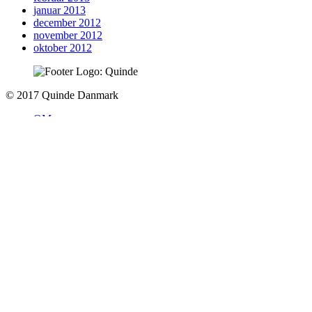
januar 2013
december 2012
november 2012
oktober 2012
To
© 2017 Quinde Danmark
top
OM
KONTAKT
Navigation
FORSIDE
MÆND & KÆRLIGHED
SUNDHED & SKØNHED
BOLIG & DESIGN
STIL & SHOPPING
FERIE & FRITID
JOB & KARRIERE
Search Anything
Søg