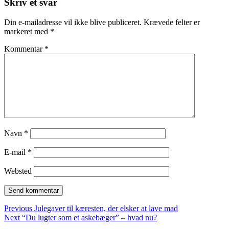
Skriv et svar
Din e-mailadresse vil ikke blive publiceret.
Krævede felter er
markeret med
*
Kommentar
*
Navn
*
E-mail
*
Websted
Indlægsnavigation
Previous
Previous
Julegaver til kæresten, der elsker at lave mad
Next
post:
Next
“Du lugter som et askebæger” – hvad nu?
Sidebar
post: