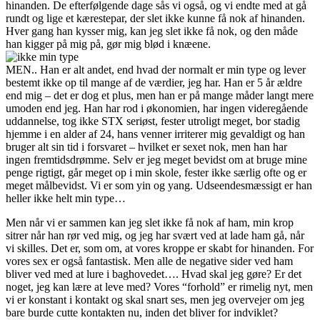
hinanden. De efterfølgende dage sås vi også, og vi endte med at gå
rundt og lige et kærestepar, der slet ikke kunne få nok af hinanden.
Hver gang han kysser mig, kan jeg slet ikke få nok, og den måde
han kigger på mig på, gør mig blød i knæene.
MEN.. Han er alt andet, end hvad der normalt er min type og lever
bestemt ikke op til mange af de værdier, jeg har. Han er 5 år ældre
end mig – det er dog et plus, men han er på mange måder langt mere
umoden end jeg. Han har rod i økonomien, har ingen videregående
uddannelse, tog ikke STX seriøst, fester utroligt meget, bor stadig
hjemme i en alder af 24, hans venner irriterer mig gevaldigt og han
bruger alt sin tid i forsvaret – hvilket er sexet nok, men han har
ingen fremtidsdrømme. Selv er jeg meget bevidst om at bruge mine
penge rigtigt, går meget op i min skole, fester ikke særlig ofte og er
meget målbevidst. Vi er som yin og yang. Udseendesmæssigt er han
heller ikke helt min type…
Men når vi er sammen kan jeg slet ikke få nok af ham, min krop
sitrer når han rør ved mig, og jeg har svært ved at lade ham gå, når
vi skilles. Det er, som om, at vores kroppe er skabt for hinanden. For
vores sex er også fantastisk. Men alle de negative sider ved ham
bliver ved med at lure i baghovedet…. Hvad skal jeg gøre? Er det
noget, jeg kan lære at leve med? Vores “forhold” er rimelig nyt, men
vi er konstant i kontakt og skal snart ses, men jeg overvejer om jeg
bare burde cutte kontakten nu, inden det bliver for indviklet?