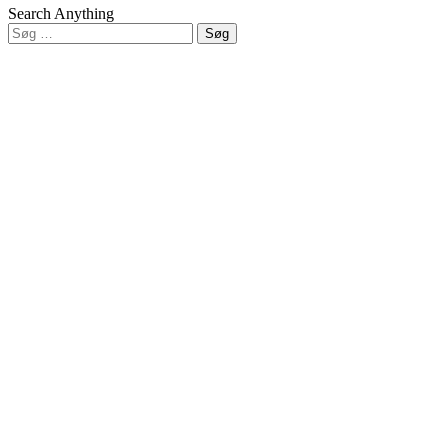
Search Anything
Søg
efter:
Close