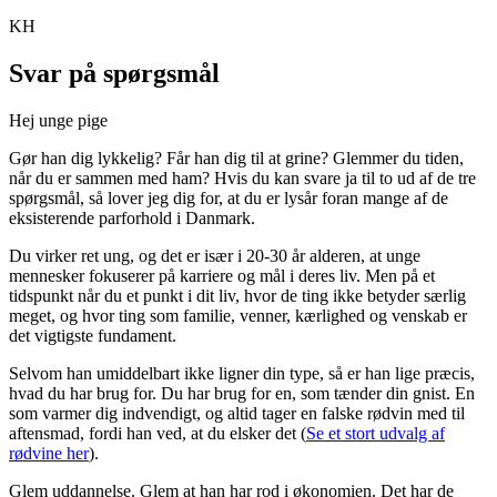
KH
Svar på spørgsmål
Hej unge pige
Gør han dig lykkelig? Får han dig til at grine? Glemmer du tiden,
når du er sammen med ham? Hvis du kan svare ja til to ud af de tre
spørgsmål, så lover jeg dig for, at du er lysår foran mange af de
eksisterende parforhold i Danmark.
Du virker ret ung, og det er især i 20-30 år alderen, at unge
mennesker fokuserer på karriere og mål i deres liv. Men på et
tidspunkt når du et punkt i dit liv, hvor de ting ikke betyder særlig
meget, og hvor ting som familie, venner, kærlighed og venskab er
det vigtigste fundament.
Selvom han umiddelbart ikke ligner din type, så er han lige præcis,
hvad du har brug for. Du har brug for en, som tænder din gnist. En
som varmer dig indvendigt, og altid tager en falske rødvin med til
aftensmad, fordi han ved, at du elsker det (
Se et stort udvalg af
rødvine her
).
Glem uddannelse. Glem at han har rod i økonomien. Det har de