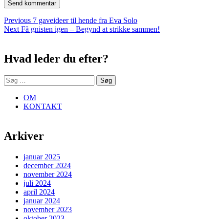
Indlægsnavigation
Previous
Previous
7 gaveideer til hende fra Eva Solo
Next
post:
Next
Få gnisten igen – Begynd at strikke sammen!
Sidebar
post:
Hvad leder du efter?
Søg
efter:
OM
KONTAKT
Arkiver
januar 2025
december 2024
november 2024
juli 2024
april 2024
januar 2024
november 2023
oktober 2023