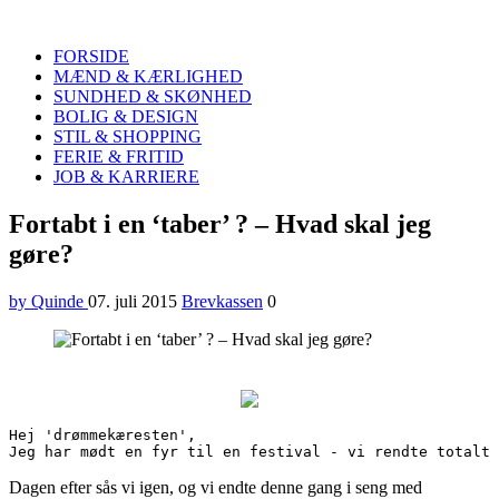
Quinde
Search
FORSIDE
MÆND & KÆRLIGHED
SUNDHED & SKØNHED
BOLIG & DESIGN
STIL & SHOPPING
FERIE & FRITID
JOB & KARRIERE
Menu
Fortabt i en ‘taber’ ? – Hvad skal jeg
gøre?
by Quinde
07. juli 2015
Brevkassen
0
Hej 'drømmekæresten',

Jeg har mødt en fyr til en festival - vi rendte totalt 
Dagen efter sås vi igen, og vi endte denne gang i seng med