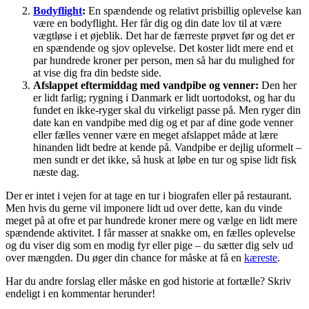
Bodyflight
:
En spændende og relativt prisbillig oplevelse kan
være en bodyflight. Her får dig og din date lov til at være
vægtløse i et øjeblik. Det har de færreste prøvet før og det er
en spændende og sjov oplevelse. Det koster lidt mere end et
par hundrede kroner per person, men så har du mulighed for
at vise dig fra din bedste side.
Afslappet eftermiddag med vandpibe og venner:
Den her
er lidt farlig; rygning i Danmark er lidt uortodokst, og har du
fundet en ikke-ryger skal du virkeligt passe på. Men ryger din
date kan en vandpibe med dig og et par af dine gode venner
eller fælles venner være en meget afslappet måde at lære
hinanden lidt bedre at kende på. Vandpibe er dejlig uformelt –
men sundt er det ikke, så husk at løbe en tur og spise lidt fisk
næste dag.
Der er intet i vejen for at tage en tur i biografen eller på restaurant.
Men hvis du gerne vil imponere lidt ud over dette, kan du vinde
meget på at ofre et par hundrede kroner mere og vælge en lidt mere
spændende aktivitet. I får masser at snakke om, en fælles oplevelse
og du viser dig som en modig fyr eller pige – du sætter dig selv ud
over mængden. Du øger din chance for måske at få en
kæreste
.
Har du andre forslag eller måske en god historie at fortælle? Skriv
endeligt i en kommentar herunder!