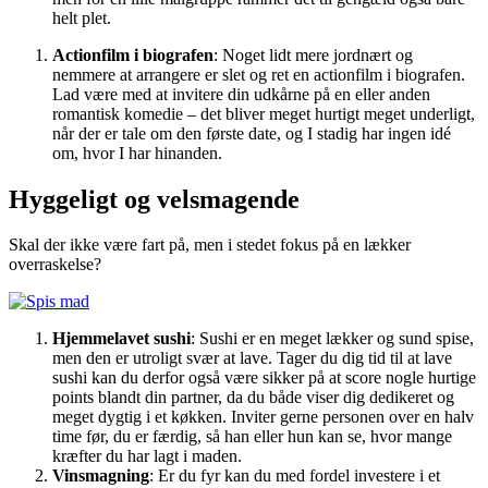
helt plet.
Actionfilm i biografen
: Noget lidt mere jordnært og
nemmere at arrangere er slet og ret en actionfilm i biografen.
Lad være med at invitere din udkårne på en eller anden
romantisk komedie – det bliver meget hurtigt meget underligt,
når der er tale om den første date, og I stadig har ingen idé
om, hvor I har hinanden.
Hyggeligt og velsmagende
Skal der ikke være fart på, men i stedet fokus på en lækker
overraskelse?
Hjemmelavet sushi
: Sushi er en meget lækker og sund spise,
men den er utroligt svær at lave. Tager du dig tid til at lave
sushi kan du derfor også være sikker på at score nogle hurtige
points blandt din partner, da du både viser dig dedikeret og
meget dygtig i et køkken. Inviter gerne personen over en halv
time før, du er færdig, så han eller hun kan se, hvor mange
kræfter du har lagt i maden.
Vinsmagning
: Er du fyr kan du med fordel investere i et