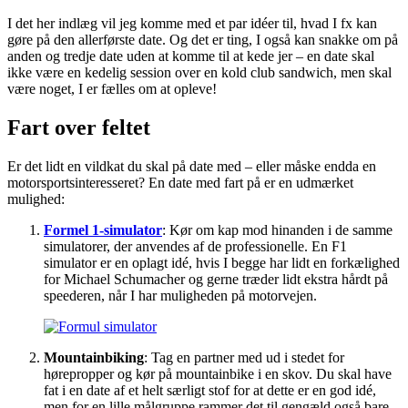
I det her indlæg vil jeg komme med et par idéer til, hvad I fx kan
gøre på den allerførste date. Og det er ting, I også kan snakke om på
anden og tredje date uden at komme til at kede jer – en date skal
ikke være en kedelig session over en kold club sandwich, men skal
være noget, I er fælles om at opleve!
Fart over feltet
Er det lidt en vildkat du skal på date med – eller måske endda en
motorsportsinteresseret? En date med fart på er en udmærket
mulighed:
Formel 1-simulator
: Kør om kap mod hinanden i de samme
simulatorer, der anvendes af de professionelle. En F1
simulator er en oplagt idé, hvis I begge har lidt en forkælighed
for Michael Schumacher og gerne træder lidt ekstra hårdt på
speederen, når I har muligheden på motorvejen.
Mountainbiking
: Tag en partner med ud i stedet for
hørepropper og kør på mountainbike i en skov. Du skal have
fat i en date af et helt særligt stof for at dette er en god idé,
men for en lille målgruppe rammer det til gengæld også bare