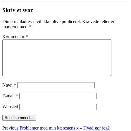
Skriv et svar
Din e-mailadresse vil ikke blive publiceret.
Krævede felter er
markeret med
*
Kommentar
*
Navn
*
E-mail
*
Websted
Indlægsnavigation
Previous
Previous
Problemer med min kærestens x – Hvad gør jeg?