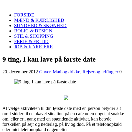
Quinde
Search
FORSIDE
MÆND & KÆRLIGHED
SUNDHED & SKØNHED
BOLIG & DESIGN
STIL & SHOPPING
FERIE & FRITID
JOB & KARRIERE
Menu
9 ting, I kan lave på første date
20. december 2012
Gaver
,
Mad og drikke
,
Rejser og udflugter
0
At vælge aktiviteten til din første date med en person betyder alt –
om I sidder til en akavet situation på en cafe uden noget at snakke
om, eller er i gang med en spændende aktivitet, kan betyde
forskellen på sejr og nederlag, på liv og død. På et telefonopkald
eller intet telefonopkald dagen efter.