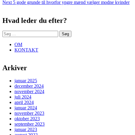
Next
post:
Next
5 gode grunde til hvorfor yngre mænd vælger modne kvinder
Sidebar
post:
Hvad leder du efter?
Søg
efter:
OM
KONTAKT
Arkiver
januar 2025
december 2024
november 2024
juli 2024
april 2024
januar 2024
november 2023
oktober 2023
september 2023
januar 2023
august 2022