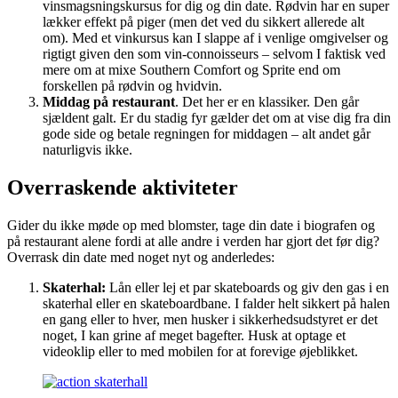
vinsmagsningskursus for dig og din date. Rødvin har en super
lækker effekt på piger (men det ved du sikkert allerede alt
om). Med et vinkursus kan I slappe af i venlige omgivelser og
rigtigt given den som vin-connoisseurs – selvom I faktisk ved
mere om at mixe Southern Comfort og Sprite end om
forskellen på rødvin og hvidvin.
Middag på restaurant
. Det her er en klassiker. Den går
sjældent galt. Er du stadig fyr gælder det om at vise dig fra din
gode side og betale regningen for middagen – alt andet går
naturligvis ikke.
Overraskende aktiviteter
Gider du ikke møde op med blomster, tage din date i biografen og
på restaurant alene fordi at alle andre i verden har gjort det før dig?
Overrask din date med noget nyt og anderledes:
Skaterhal:
Lån eller lej et par skateboards og giv den gas i en
skaterhal eller en skateboardbane. I falder helt sikkert på halen
en gang eller to hver, men husker i sikkerhedsudstyret er det
noget, I kan grine af meget bagefter. Husk at optage et
videoklip eller to med mobilen for at forevige øjeblikket.