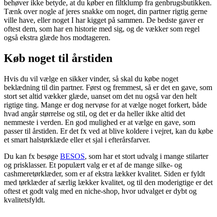
behøver ikke betyde, at du køber en filtklump fra genbrugsbutikken.
Tænk over nogle af jeres snakke om noget, din partner rigtig gerne
ville have, eller noget I har kigget på sammen. De bedste gaver er
oftest dem, som har en historie med sig, og de vækker som regel
også ekstra glæde hos modtageren.
Køb noget til årstiden
Hvis du vil vælge en sikker vinder, så skal du købe noget
beklædning til din partner. Først og fremmest, så er det en gave, som
stort set altid vækker glæde, uanset om det nu også var den helt
rigtige ting. Mange er dog nervøse for at vælge noget forkert, både
hvad angår størrelse og stil, og det er da heller ikke altid det
nemmeste i verden. En god mulighed er at vælge en gave, som
passer til årstiden. Er det fx ved at blive koldere i vejret, kan du købe
et smart halstørklæde eller et sjal i efterårsfarver.
Du kan fx besøge
BESOS
, som har et stort udvalg i mange stilarter
og prisklasser. Et populært valg er et af de mange silke- og
cashmeretørklæder, som er af ekstra lækker kvalitet. Siden er fyldt
med tørklæder af særlig lækker kvalitet, og til den moderigtige er det
oftest et godt valg med en niche-shop, hvor udvalget er dybt og
kvalitetsfyldt.