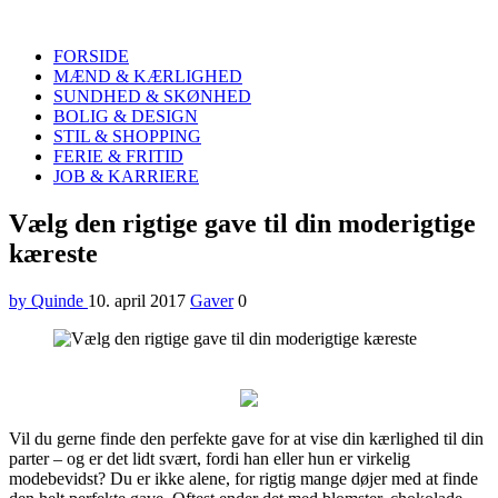
Quinde
Search
FORSIDE
MÆND & KÆRLIGHED
SUNDHED & SKØNHED
BOLIG & DESIGN
STIL & SHOPPING
FERIE & FRITID
JOB & KARRIERE
Menu
Vælg den rigtige gave til din moderigtige
kæreste
by Quinde
10. april 2017
Gaver
0
Vil du gerne finde den perfekte gave for at vise din kærlighed til din
parter – og er det lidt svært, fordi han eller hun er virkelig
modebevidst? Du er ikke alene, for rigtig mange døjer med at finde