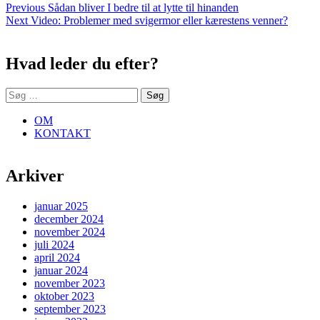
Indlægsnavigation
Previous
Previous
Sådan bliver I bedre til at lytte til hinanden
Next
post:
Next
Video: Problemer med svigermor eller kærestens venner?
Sidebar
post:
Hvad leder du efter?
Søg
efter:
OM
KONTAKT
Arkiver
januar 2025
december 2024
november 2024
juli 2024
april 2024
januar 2024
november 2023
oktober 2023
september 2023