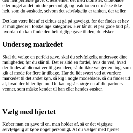
den helt perfekte gave. Oftest ender det med blomster, chokolade
eller noget andet mindre personligt, og reaktionen er måske ikke
helt, som du ønskede, selvom det selvfølgelig er tanken, der tæller.
Det kan være lidt af et cirkus at gå på gavejagt, for der findes et hav
af muligheder i forskellige kategorier. Her får du et par gode bud på,
hvordan du kan finde den helt rigtige gave til den, du elsker.
Undersøg markedet
Skal du vælge en perfekt gave, skal du selvfølgelig undersøge dine
muligheder, før du slår til. Det er altid en fordel, hvis du ved, hvad
der findes af alternativer til gaveideer, så du ikke vælger en ting, som
gik af mode for flere år tilbage. Har du lidt svært ved at vurdere
markedet til det andet køn, så kig i nogle modeblade, så du finder ud
af, hvad der hitter lige nu. Du kan også spørge en af din partners
venner, som måske kender til han eller hendes ønsker.
Vælg med hjertet
Køber man en gave til en, man holder af, så er det vigtigste
selvfølgelig at købe noget personligt. At du vælger med hjertet