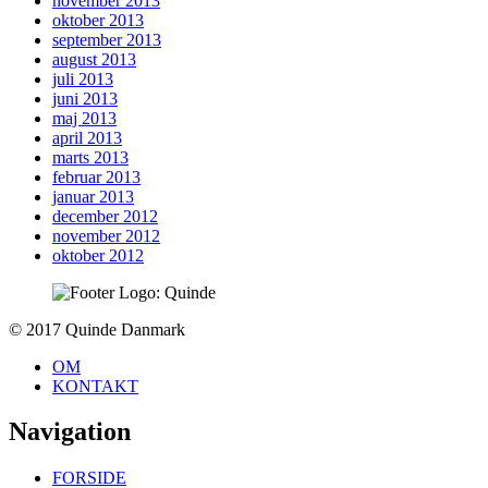
november 2013
oktober 2013
september 2013
august 2013
juli 2013
juni 2013
maj 2013
april 2013
marts 2013
februar 2013
januar 2013
december 2012
november 2012
oktober 2012
To
© 2017 Quinde Danmark
top
OM
KONTAKT
Navigation
FORSIDE