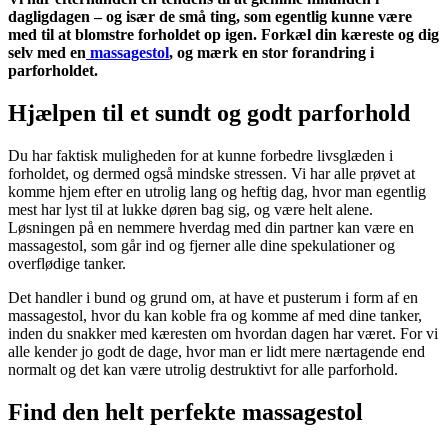
dagligdagen – og især de små ting, som egentlig kunne være
med til at blomstre forholdet op igen. Forkæl din kæreste og dig
selv med en
massagestol
, og mærk en stor forandring i
parforholdet.
Hjælpen til et sundt og godt parforhold
Du har faktisk muligheden for at kunne forbedre livsglæden i
forholdet, og dermed også mindske stressen. Vi har alle prøvet at
komme hjem efter en utrolig lang og heftig dag, hvor man egentlig
mest har lyst til at lukke døren bag sig, og være helt alene.
Løsningen på en nemmere hverdag med din partner kan være en
massagestol, som går ind og fjerner alle dine spekulationer og
overflødige tanker.
Det handler i bund og grund om, at have et pusterum i form af en
massagestol, hvor du kan koble fra og komme af med dine tanker,
inden du snakker med kæresten om hvordan dagen har været. For vi
alle kender jo godt de dage, hvor man er lidt mere nærtagende end
normalt og det kan være utrolig destruktivt for alle parforhold.
Find den helt perfekte massagestol