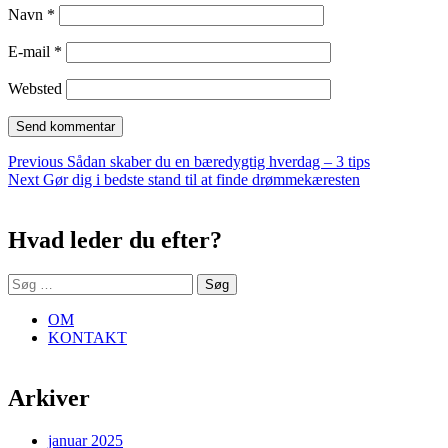
Navn
*
E-mail
*
Websted
Indlægsnavigation
Previous
Previous
Sådan skaber du en bæredygtig hverdag – 3 tips
Next
post:
Next
Gør dig i bedste stand til at finde drømmekæresten
Sidebar
post:
Hvad leder du efter?
Søg
efter:
OM
KONTAKT
Arkiver
januar 2025