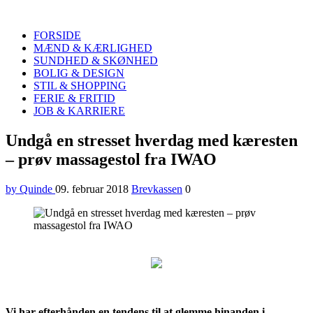
Quinde
Search
FORSIDE
MÆND & KÆRLIGHED
SUNDHED & SKØNHED
BOLIG & DESIGN
STIL & SHOPPING
FERIE & FRITID
JOB & KARRIERE
Menu
Undgå en stresset hverdag med kæresten
– prøv massagestol fra IWAO
by Quinde
09. februar 2018
Brevkassen
0
Vi har efterhånden en tendens til at glemme hinanden i