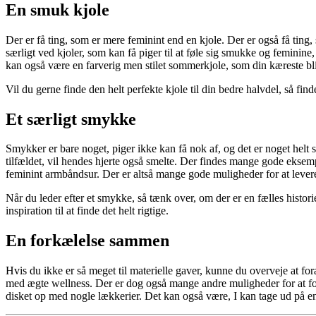
En smuk kjole
Der er få ting, som er mere feminint end en kjole. Der er også få tin
særligt ved kjoler, som kan få piger til at føle sig smukke og feminine
kan også være en farverig men stilet sommerkjole, som din kæreste bli
Vil du gerne finde den helt perfekte kjole til din bedre halvdel, så f
Et særligt smykke
Smykker er bare noget, piger ikke kan få nok af, og det er noget helt s
tilfældet, vil hendes hjerte også smelte. Der findes mange gode ekse
feminint armbåndsur. Der er altså mange gode muligheder for at levere
Når du leder efter et smykke, så tænk over, om der er en fælles histori
inspiration til at finde det helt rigtige.
En forkælelse sammen
Hvis du ikke er så meget til materielle gaver, kunne du overveje at f
med ægte wellness. Der er dog også mange andre muligheder for at for
disket op med nogle lækkerier. Det kan også være, I kan tage ud på en r