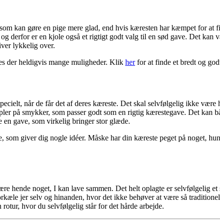
g, som kan gøre en pige mere glad, end hvis kæresten har kæmpet for at f
, og derfor er en kjole også et rigtigt godt valg til en sød gave. Det k
ver lykkelig over.
indes der heldigvis mange muligheder. Klik
her
for at finde et bredt og god
pecielt, når de får det af deres kæreste. Det skal selvfølgelig ikke vær
mpler på smykker, som passer godt som en rigtig kærestegave. Det kan 
 en gave, som virkelig bringer stor glæde.
e, som giver dig nogle idéer. Måske har din kæreste peget på noget, hun 
orære hende noget, I kan lave sammen. Det helt oplagte er selvfølgelig e
kæle jer selv og hinanden, hvor det ikke behøver at være så traditionel
otur, hvor du selvfølgelig står for det hårde arbejde.