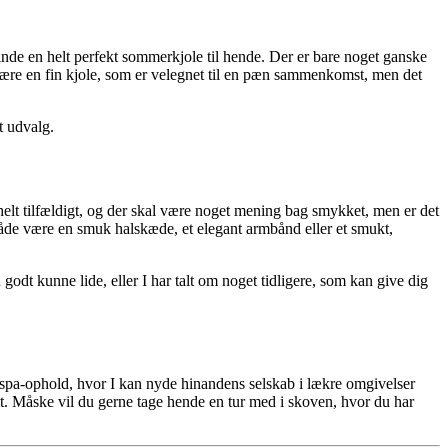
inde en helt perfekt sommerkjole til hende. Der er bare noget ganske
an være en fin kjole, som er velegnet til en pæn sammenkomst, men det
t udvalg.
e helt tilfældigt, og der skal være noget mening bag smykket, men er det
både være en smuk halskæde, et elegant armbånd eller et smukt,
godt kunne lide, eller I har talt om noget tidligere, som kan give dig
t spa-ophold, hvor I kan nyde hinandens selskab i lækre omgivelser
t. Måske vil du gerne tage hende en tur med i skoven, hvor du har