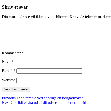
Skriv et svar
Din e-mailadresse vil ikke blive publiceret.
Krævede felter er marker
Kommentar
*
Navn
*
E-mail
*
Websted
Indlægsnavigation
Previous
Previous
Fede fordele ved at bruge en boligadvokat
Next
post:
Next
Gør lidt ekstra ud af dit udseende – her er tre råd
Sidebar
post: