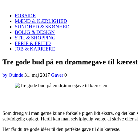
Quinde
Search
FORSIDE
MÆND & KÆRLIGHED
SUNDHED & SKØNHED
BOLIG & DESIGN
STIL & SHOPPING
FERIE & FRITID
JOB & KARRIERE
Menu
Tre gode bud på en drømmegave til kæres
by Quinde
31. maj 2017
Gaver
0
Som dreng vil man gerne kunne forkæle pigen lidt ekstra, og det kan v
selvfølgelig oplagt. Hertil kan man selvfølgelig vælge at skrive eller s
Her får du tre gode idéer til den perfekte gave til din kæreste.