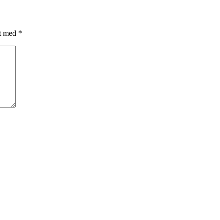
et med
*