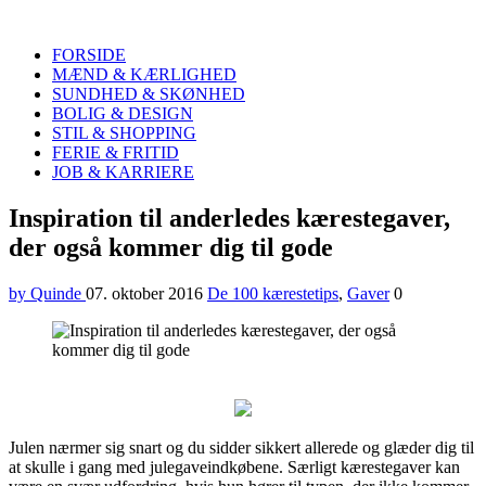
Quinde
Search
FORSIDE
MÆND & KÆRLIGHED
SUNDHED & SKØNHED
BOLIG & DESIGN
STIL & SHOPPING
FERIE & FRITID
JOB & KARRIERE
Menu
Inspiration til anderledes kærestegaver,
der også kommer dig til gode
by Quinde
07. oktober 2016
De 100 kærestetips
,
Gaver
0
Julen nærmer sig snart og du sidder sikkert allerede og glæder dig til
at skulle i gang med julegaveindkøbene. Særligt kærestegaver kan