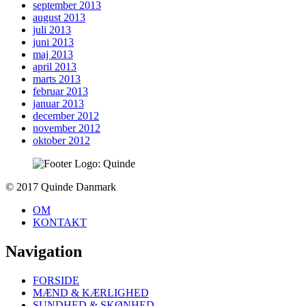
september 2013
august 2013
juli 2013
juni 2013
maj 2013
april 2013
marts 2013
februar 2013
januar 2013
december 2012
november 2012
oktober 2012
To
© 2017 Quinde Danmark
top
OM
KONTAKT
Navigation
FORSIDE
MÆND & KÆRLIGHED
SUNDHED & SKØNHED