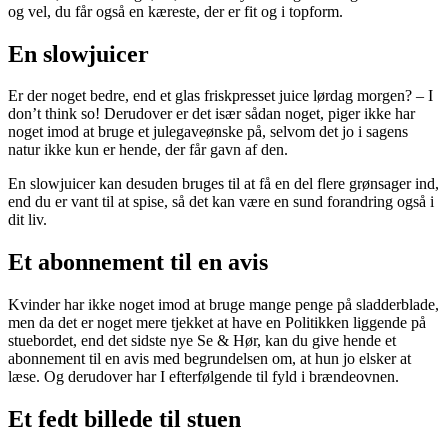
og vel, du får også en kæreste, der er fit og i topform.
En slowjuicer
Er der noget bedre, end et glas friskpresset juice lørdag morgen? – I
don’t think so! Derudover er det især sådan noget, piger ikke har
noget imod at bruge et julegaveønske på, selvom det jo i sagens
natur ikke kun er hende, der får gavn af den.
En slowjuicer kan desuden bruges til at få en del flere grønsager ind,
end du er vant til at spise, så det kan være en sund forandring også i
dit liv.
Et abonnement til en avis
Kvinder har ikke noget imod at bruge mange penge på sladderblade,
men da det er noget mere tjekket at have en Politikken liggende på
stuebordet, end det sidste nye Se & Hør, kan du give hende et
abonnement til en avis med begrundelsen om, at hun jo elsker at
læse. Og derudover har I efterfølgende til fyld i brændeovnen.
Et fedt billede til stuen