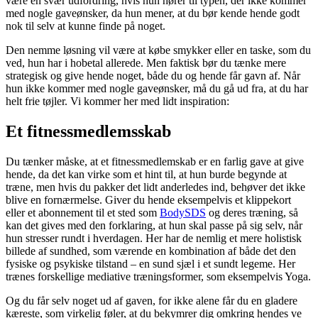
være en svær udfordring, hvis hun hører til typen, der ikke kommer
med nogle gaveønsker, da hun mener, at du bør kende hende godt
nok til selv at kunne finde på noget.
Den nemme løsning vil være at købe smykker eller en taske, som du
ved, hun har i hobetal allerede. Men faktisk bør du tænke mere
strategisk og give hende noget, både du og hende får gavn af. Når
hun ikke kommer med nogle gaveønsker, må du gå ud fra, at du har
helt frie tøjler. Vi kommer her med lidt inspiration:
Et fitnessmedlemsskab
Du tænker måske, at et fitnessmedlemskab er en farlig gave at give
hende, da det kan virke som et hint til, at hun burde begynde at
træne, men hvis du pakker det lidt anderledes ind, behøver det ikke
blive en fornærmelse. Giver du hende eksempelvis et klippekort
eller et abonnement til et sted som
BodySDS
og deres træning, så
kan det gives med den forklaring, at hun skal passe på sig selv, når
hun stresser rundt i hverdagen. Her har de nemlig et mere holistisk
billede af sundhed, som værende en kombination af både det den
fysiske og psykiske tilstand – en sund sjæl i et sundt legeme. Her
trænes forskellige mediative træningsformer, som eksempelvis Yoga.
Og du får selv noget ud af gaven, for ikke alene får du en gladere
kæreste, som virkelig føler, at du bekymrer dig omkring hendes ve