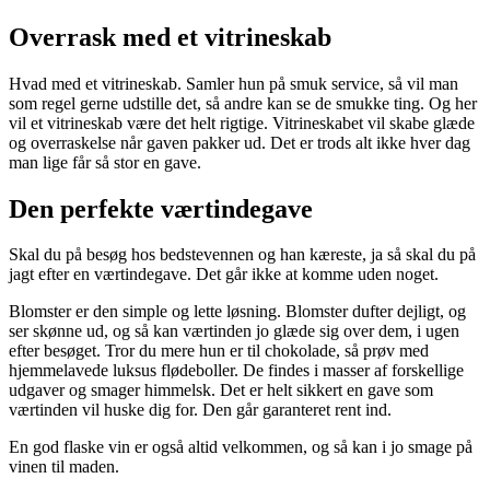
Overrask med et vitrineskab
Hvad med et vitrineskab. Samler hun på smuk service, så vil man
som regel gerne udstille det, så andre kan se de smukke ting. Og her
vil et vitrineskab være det helt rigtige. Vitrineskabet vil skabe glæde
og overraskelse når gaven pakker ud. Det er trods alt ikke hver dag
man lige får så stor en gave.
Den perfekte værtindegave
Skal du på besøg hos bedstevennen og han kæreste, ja så skal du på
jagt efter en værtindegave. Det går ikke at komme uden noget.
Blomster er den simple og lette løsning. Blomster dufter dejligt, og
ser skønne ud, og så kan værtinden jo glæde sig over dem, i ugen
efter besøget. Tror du mere hun er til chokolade, så prøv med
hjemmelavede luksus flødeboller. De findes i masser af forskellige
udgaver og smager himmelsk. Det er helt sikkert en gave som
værtinden vil huske dig for. Den går garanteret rent ind.
En god flaske vin er også altid velkommen, og så kan i jo smage på
vinen til maden.