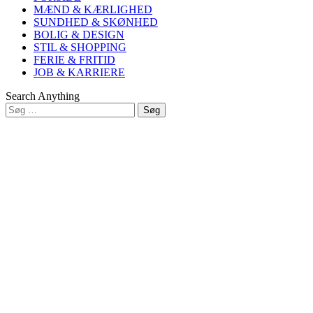
MÆND & KÆRLIGHED
SUNDHED & SKØNHED
BOLIG & DESIGN
STIL & SHOPPING
FERIE & FRITID
JOB & KARRIERE
Search Anything
Søg
efter:
Close