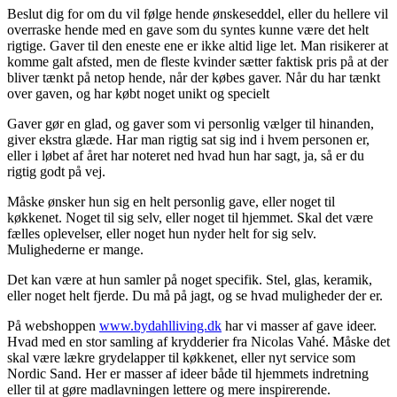
Beslut dig for om du vil følge hende ønskeseddel, eller du hellere vil
overraske hende med en gave som du syntes kunne være det helt
rigtige. Gaver til den eneste ene er ikke altid lige let. Man risikerer at
komme galt afsted, men de fleste kvinder sætter faktisk pris på at der
bliver tænkt på netop hende, når der købes gaver. Når du har tænkt
over gaven, og har købt noget unikt og specielt
Gaver gør en glad, og gaver som vi personlig vælger til hinanden,
giver ekstra glæde. Har man rigtig sat sig ind i hvem personen er,
eller i løbet af året har noteret ned hvad hun har sagt, ja, så er du
rigtig godt på vej.
Måske ønsker hun sig en helt personlig gave, eller noget til
køkkenet. Noget til sig selv, eller noget til hjemmet. Skal det være
fælles oplevelser, eller noget hun nyder helt for sig selv.
Mulighederne er mange.
Det kan være at hun samler på noget specifik. Stel, glas, keramik,
eller noget helt fjerde. Du må på jagt, og se hvad muligheder der er.
På webshoppen
www.bydahlliving.dk
har vi masser af gave ideer.
Hvad med en stor samling af krydderier fra Nicolas Vahé. Måske det
skal være lækre grydelapper til køkkenet, eller nyt service som
Nordic Sand. Her er masser af ideer både til hjemmets indretning
eller til at gøre madlavningen lettere og mere inspirerende.