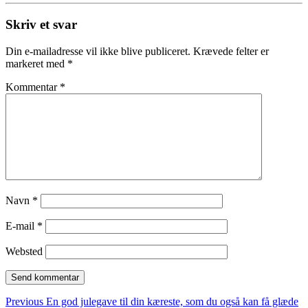
Skriv et svar
Din e-mailadresse vil ikke blive publiceret.
Krævede felter er
markeret med
*
Kommentar
*
Navn
*
E-mail
*
Websted
Indlægsnavigation
Previous
Previous
En god julegave til din kæreste, som du også kan få glæde