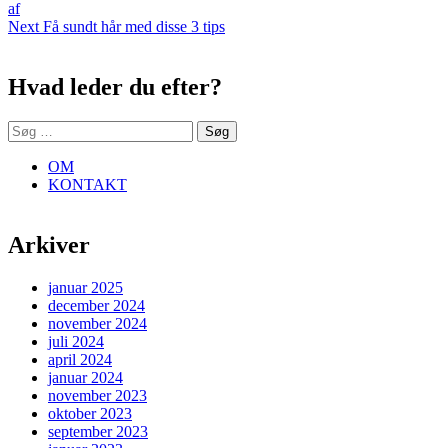
post:
af
Next
Next
Få sundt hår med disse 3 tips
Sidebar
post:
Hvad leder du efter?
Søg
efter:
OM
KONTAKT
Arkiver
januar 2025
december 2024
november 2024
juli 2024
april 2024
januar 2024
november 2023
oktober 2023
september 2023