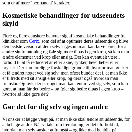
som er af mere ’permanent’ karakter.
Kosmetiske behandlinger for udseendets
skyld
Flere og flere danskere benytter sig af kosmetiske behandlinger fra
klinikker som
Cerix
, som del af at optimere deres udseende og blive
den bedste version af dem selv. Ligesom man kan farve håret, for at
ændre sin fremtoning og føle sig mere tilpas i egen krop, så kan man
ændre elementer ved krop eller ansigt. Det kan eventuelt være i
forhold til at få reduceret ar efter akne, rynker, lavet læber eller
bryster. Der kan foreligge forskellige grunde til, hvorfor man ønsker
at få ændret noget ved sig selv, men oftest bunder det i, at man ikke
er tilfreds med sit ansigt eller krop, og deraf også hvordan man
fremstår. Og hvis der er noget man kan ændre ved sig selv, som kan
gøre, at man får det bedre – og føler sig bedre tilpas i egen krop –
hvorfor så ikke gøre det?
Gør det for dig selv og ingen andre
Vi ønsker at lægge vægt på, at man ikke skal ændre sit udseende, for
at behage andre. Når vi taler om fremtoning, er det i forhold til,
hvordan man selv ønsker at fremstå – og ikke med henblik på,