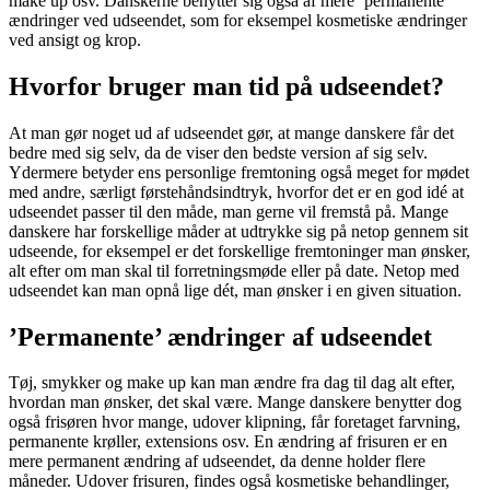
make up osv. Danskerne benytter sig også af mere ’permanente’
ændringer ved udseendet, som for eksempel kosmetiske ændringer
ved ansigt og krop.
Hvorfor bruger man tid på udseendet?
At man gør noget ud af udseendet gør, at mange danskere får det
bedre med sig selv, da de viser den bedste version af sig selv.
Ydermere betyder ens personlige fremtoning også meget for mødet
med andre, særligt førstehåndsindtryk, hvorfor det er en god idé at
udseendet passer til den måde, man gerne vil fremstå på. Mange
danskere har forskellige måder at udtrykke sig på netop gennem sit
udseende, for eksempel er det forskellige fremtoninger man ønsker,
alt efter om man skal til forretningsmøde eller på date. Netop med
udseendet kan man opnå lige dét, man ønsker i en given situation.
’Permanente’ ændringer af udseendet
Tøj, smykker og make up kan man ændre fra dag til dag alt efter,
hvordan man ønsker, det skal være. Mange danskere benytter dog
også frisøren hvor mange, udover klipning, får foretaget farvning,
permanente krøller, extensions osv. En ændring af frisuren er en
mere permanent ændring af udseendet, da denne holder flere
måneder. Udover frisuren, findes også kosmetiske behandlinger,