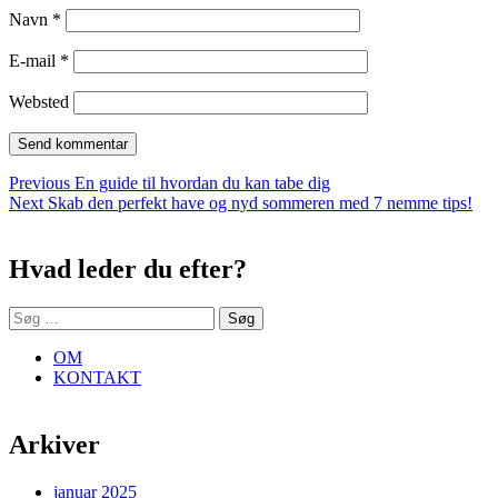
Navn
*
E-mail
*
Websted
Indlægsnavigation
Previous
Previous
En guide til hvordan du kan tabe dig
Next
post:
Next
Skab den perfekt have og nyd sommeren med 7 nemme tips!
Sidebar
post:
Hvad leder du efter?
Søg
efter:
OM
KONTAKT
Arkiver
januar 2025