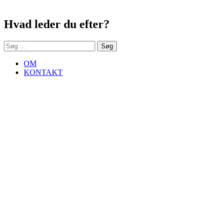
Sidebar
post:
Hvad leder du efter?
Søg
efter:
OM
KONTAKT