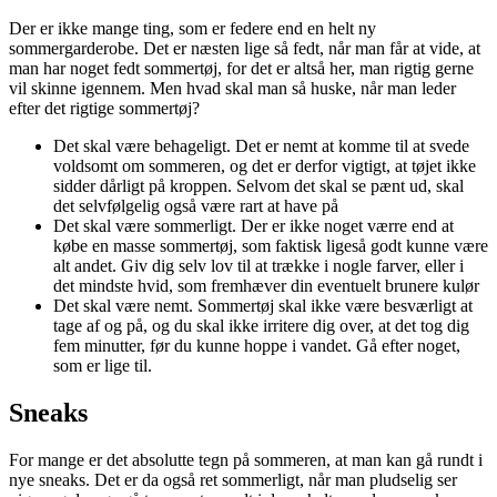
Der er ikke mange ting, som er federe end en helt ny
sommergarderobe. Det er næsten lige så fedt, når man får at vide, at
man har noget fedt sommertøj, for det er altså her, man rigtig gerne
vil skinne igennem. Men hvad skal man så huske, når man leder
efter det rigtige sommertøj?
Det skal være behageligt. Det er nemt at komme til at svede
voldsomt om sommeren, og det er derfor vigtigt, at tøjet ikke
sidder dårligt på kroppen. Selvom det skal se pænt ud, skal
det selvfølgelig også være rart at have på
Det skal være sommerligt. Der er ikke noget værre end at
købe en masse sommertøj, som faktisk ligeså godt kunne være
alt andet. Giv dig selv lov til at trække i nogle farver, eller i
det mindste hvid, som fremhæver din eventuelt brunere kulør
Det skal være nemt. Sommertøj skal ikke være besværligt at
tage af og på, og du skal ikke irritere dig over, at det tog dig
fem minutter, før du kunne hoppe i vandet. Gå efter noget,
som er lige til.
Sneaks
For mange er det absolutte tegn på sommeren, at man kan gå rundt i
nye sneaks. Det er da også ret sommerligt, når man pludselig ser