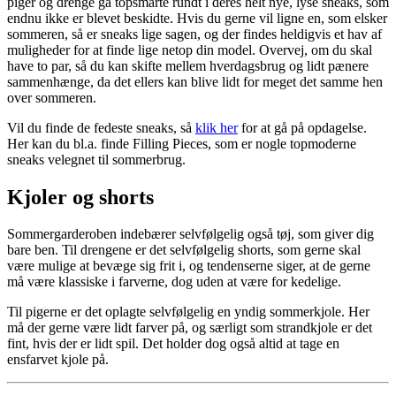
piger og drenge gå topsmarte rundt i deres helt nye, lyse sneaks, som
endnu ikke er blevet beskidte. Hvis du gerne vil ligne en, som elsker
sommeren, så er sneaks lige sagen, og der findes heldigvis et hav af
muligheder for at finde lige netop din model. Overvej, om du skal
have to par, så du kan skifte mellem hverdagsbrug og lidt pænere
sammenhænge, da det ellers kan blive lidt for meget det samme hen
over sommeren.
Vil du finde de fedeste sneaks, så
klik her
for at gå på opdagelse.
Her kan du bl.a. finde Filling Pieces, som er nogle topmoderne
sneaks velegnet til sommerbrug.
Kjoler og shorts
Sommergarderoben indebærer selvfølgelig også tøj, som giver dig
bare ben. Til drengene er det selvfølgelig shorts, som gerne skal
være mulige at bevæge sig frit i, og tendenserne siger, at de gerne
må være klassiske i farverne, dog uden at være for kedelige.
Til pigerne er det oplagte selvfølgelig en yndig sommerkjole. Her
må der gerne være lidt farver på, og særligt som strandkjole er det
fint, hvis der er lidt spil. Det holder dog også altid at tage en
ensfarvet kjole på.