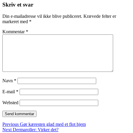
Skriv et svar
Din e-mailadresse vil ikke blive publiceret.
Krævede felter er
markeret med
*
Kommentar
*
Navn
*
E-mail
*
Websted
Indlægsnavigation
Previous
Previous
Gør kæresten glad med et flot hjem
Next
post:
Next
Dermaroller: Virker det?