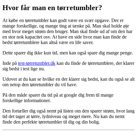
Hvor får man en tørretumbler?
At købe en tørretumbler kan godt være en svær opgave. Der er
mange forskellige, og mange ting at tænke på. Man skal holde øje
med hvor meget strøm den bruger. Man skal finde ud af om den har
en stor nok kapacitet osv. At have en side hvor man kan finde de
bedst tørretumblere kan altså være en life saver.
Dette sparer dig ikke kun tid, men kan også spare dig mange penge.
Inde på
test-tørretumbler.dk
kan du finde de tørretumblere, der klarer
sig bedst i test lige nu.
Udover at du kan se hvilke en der klarer sig bedst, kan du også se alt
om netop den tørretumbler du vil have.
På den måde sparer du tid på at google dig frem til mange
forskellige informationer.
Den fortæller dig også nemt på listen om den sparer strøm, hvor lang
tid det tager at tørre, lydniveau og meget mere. Nu kan du nemt
finde den perfekte tørretumbler til dig og din bolig.