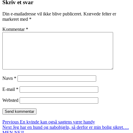
Skriv et svar
Din e-mailadresse vil ikke blive publiceret.
Krævede felter er
markeret med
*
Kommentar
*
Navn
*
E-mail
*
Websted
Indlægsnavigation
Previous
Previous
En kvinde kan også sagtens være handy
Next
post:
Next
Jeg har en hund og nabohjælp, så derfor er min bolig sikret….
post:
MEN NEJ!