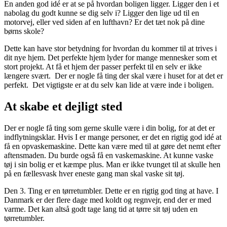
En anden god idé er at se på hvordan boligen ligger. Ligger den i et
nabolag du godt kunne se dig selv i? Ligger den lige ud til en
motorvej, eller ved siden af en lufthavn? Er det tæt nok på dine
børns skole?
Dette kan have stor betydning for hvordan du kommer til at trives i
dit nye hjem. Det perfekte hjem lyder for mange mennesker som et
stort projekt. At få et hjem der passer perfekt til en selv er ikke
længere svært. Der er nogle få ting der skal være i huset for at det er
perfekt. Det vigtigste er at du selv kan lide at være inde i boligen.
At skabe et dejligt sted
Der er nogle få ting som gerne skulle være i din bolig, for at det er
indflytningsklar. Hvis I er mange personer, er det en rigtig god idé at
få en opvaskemaskine. Dette kan være med til at gøre det nemt efter
aftensmaden. Du burde også få en vaskemaskine. At kunne vaske
tøj i sin bolig er et kæmpe plus. Man er ikke tvunget til at skulle hen
på en fællesvask hver eneste gang man skal vaske sit tøj.
Den 3. Ting er en tørretumbler. Dette er en rigtig god ting at have. I
Danmark er der flere dage med koldt og regnvejr, end der er med
varme. Det kan altså godt tage lang tid at tørre sit tøj uden en
tørretumbler.