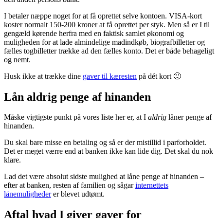
I betaler næppe noget for at få oprettet selve kontoen. VISA-kort
koster normalt 150-200 kroner at få oprettet per styk. Men så er I til
gengæld kørende herfra med en faktisk samlet økonomi og
muligheden for at lade almindelige madindkøb, biografbilletter og
fælles togbilletter trække ad den fælles konto. Det er både behageligt
og nemt.
Husk ikke at trække dine
gaver til kæresten
på dét kort 🙂
Lån aldrig penge af hinanden
Måske vigtigste punkt på vores liste her er, at I
aldrig
låner penge af
hinanden.
Du skal bare misse en betaling og så er der mistillid i parforholdet.
Det er meget værre end at banken ikke kan lide dig. Det skal du nok
klare.
Lad det være absolut sidste mulighed at låne penge af hinanden –
efter at banken, resten af familien og sågar
internettets
lånemuligheder
er blevet udtømt.
Aftal hvad I giver gaver for