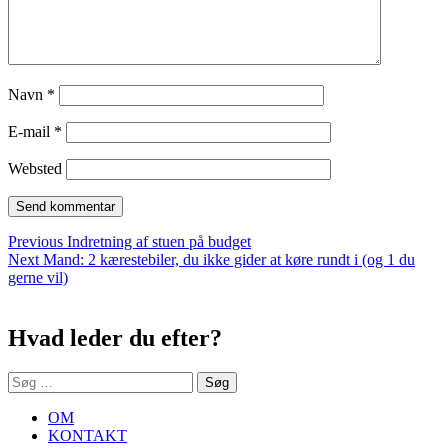
Navn
*
E-mail
*
Websted
Indlægsnavigation
Previous
Previous
Indretning af stuen på budget
Next
post:
Next
Mand: 2 kærestebiler, du ikke gider at køre rundt i (og 1 du
post:
gerne vil)
Sidebar
Hvad leder du efter?
Søg
efter:
OM
KONTAKT