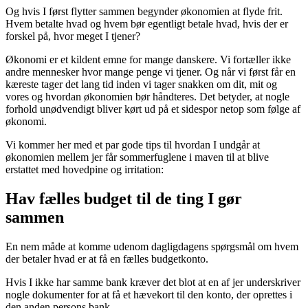
Og hvis I først flytter sammen begynder økonomien at flyde frit.
Hvem betalte hvad og hvem bør egentligt betale hvad, hvis der er
forskel på, hvor meget I tjener?
Økonomi er et kildent emne for mange danskere. Vi fortæller ikke
andre mennesker hvor mange penge vi tjener. Og når vi først får en
kæreste tager det lang tid inden vi tager snakken om dit, mit og
vores og hvordan økonomien bør håndteres. Det betyder, at nogle
forhold unødvendigt bliver kørt ud på et sidespor netop som følge af
økonomi.
Vi kommer her med et par gode tips til hvordan I undgår at
økonomien mellem jer får sommerfuglene i maven til at blive
erstattet med hovedpine og irritation:
Hav fælles budget til de ting I gør
sammen
En nem måde at komme udenom dagligdagens spørgsmål om hvem
der betaler hvad er at få en fælles budgetkonto.
Hvis I ikke har samme bank kræver det blot at en af jer underskriver
nogle dokumenter for at få et hævekort til den konto, der oprettes i
den anden persons bank.