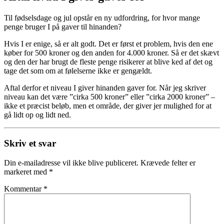
Til fødselsdage og jul opstår en ny udfordring, for hvor mange
penge bruger I på gaver til hinanden?
Hvis I er enige, så er alt godt. Det er først et problem, hvis den ene
køber for 500 kroner og den anden for 4.000 kroner. Så er det skævt
og den der har brugt de fleste penge risikerer at blive ked af det og
tage det som om at følelserne ikke er gengældt.
Aftal derfor et niveau I giver hinanden gaver for. Når jeg skriver
niveau kan det være ”cirka 500 kroner” eller ”cirka 2000 kroner” –
ikke et præcist beløb, men et område, der giver jer mulighed for at
gå lidt op og lidt ned.
Skriv et svar
Din e-mailadresse vil ikke blive publiceret.
Krævede felter er
markeret med
*
Kommentar
*