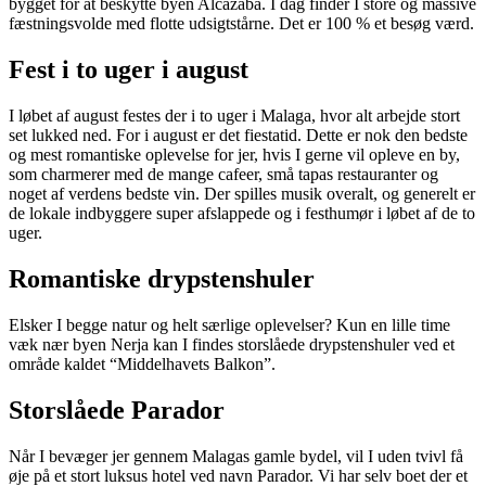
bygget for at beskytte byen Alcazaba. I dag finder I store og massive
fæstningsvolde med flotte udsigtstårne. Det er 100 % et besøg værd.
Fest i to uger i august
I løbet af august festes der i to uger i Malaga, hvor alt arbejde stort
set lukked ned. For i august er det fiestatid. Dette er nok den bedste
og mest romantiske oplevelse for jer, hvis I gerne vil opleve en by,
som charmerer med de mange cafeer, små tapas restauranter og
noget af verdens bedste vin. Der spilles musik overalt, og generelt er
de lokale indbyggere super afslappede og i festhumør i løbet af de to
uger.
Romantiske drypstenshuler
Elsker I begge natur og helt særlige oplevelser? Kun en lille time
væk nær byen Nerja kan I findes storslåede drypstenshuler ved et
område kaldet “Middelhavets Balkon”.
Storslåede Parador
Når I bevæger jer gennem Malagas gamle bydel, vil I uden tvivl få
øje på et stort luksus hotel ved navn Parador. Vi har selv boet der et