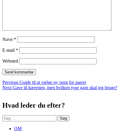
Navn
*
E-mail
*
Websted
Indlægsnavigation
Previous
Previous
Guide til at vælge ny seng for parret
Next
post:
Next
Gave til kæresten, men hvilken type garn skal jeg bruge?
Sidebar
post:
Hvad leder du efter?
Søg
efter:
OM