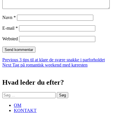
Navn
*
E-mail
*
Websted
Indlægsnavigation
Previous
Previous
3 tips til at klare de svære snakke i parforholdet
Next
post:
Next
Tag på romantisk weekend med kæresten
Sidebar
post:
Hvad leder du efter?
Søg
efter:
OM
KONTAKT