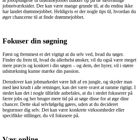
at jobopslagene til drømmejobbet dukker op på de sædvanlige
jobnetværksider. Der kan være mange grunde til, at du endnu ikke
har landet drømmejobbet. Heldigvis er der nogle tips til, hvordan du
øger chancerne til at finde drømmejobbet.
Fokuser din søgning
Først og fremmest er det vigtigt at du selv ved, hvad du søger.
Finder du frem til, hvad du allerhelst ønsker, vil du også være meget
mere præcis og konkret i din søgen – og dem, der hyrer, vil i større
udstrækning kunne mærke din passion.
Derudover kan jobmarkedet være lidt af en jungle, og skyder man
med løst krudt i alle retninger, kan det være svært at ramme rigtigt. I
stedet kan det i nogle tilfælde anbefales, at du i stedet fokuserer på
færre jobs og her bruger mere tid på at søge disse for at øge dine
chancer. Dette skal selvfølgelig gøres, uden at du decideret
begrænser dig selv. Det kan være konkrete virksomheder eller
specifikke stillinger, du vil fokusere på.
Vær online