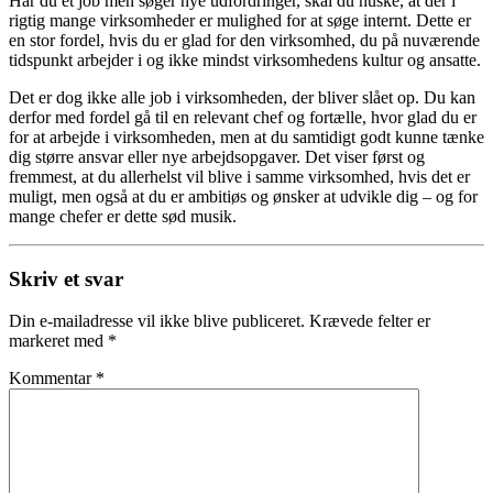
Har du et job men søger nye udfordringer, skal du huske, at der i
rigtig mange virksomheder er mulighed for at søge internt. Dette er
en stor fordel, hvis du er glad for den virksomhed, du på nuværende
tidspunkt arbejder i og ikke mindst virksomhedens kultur og ansatte.
Det er dog ikke alle job i virksomheden, der bliver slået op. Du kan
derfor med fordel gå til en relevant chef og fortælle, hvor glad du er
for at arbejde i virksomheden, men at du samtidigt godt kunne tænke
dig større ansvar eller nye arbejdsopgaver. Det viser først og
fremmest, at du allerhelst vil blive i samme virksomhed, hvis det er
muligt, men også at du er ambitiøs og ønsker at udvikle dig – og for
mange chefer er dette sød musik.
Skriv et svar
Din e-mailadresse vil ikke blive publiceret.
Krævede felter er
markeret med
*
Kommentar
*