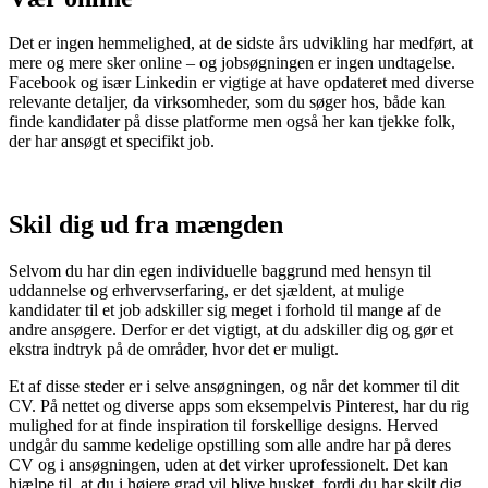
Det er ingen hemmelighed, at de sidste års udvikling har medført, at
mere og mere sker online – og jobsøgningen er ingen undtagelse.
Facebook og især Linkedin er vigtige at have opdateret med diverse
relevante detaljer, da virksomheder, som du søger hos, både kan
finde kandidater på disse platforme men også her kan tjekke folk,
der har ansøgt et specifikt job.
Skil dig ud fra mængden
Selvom du har din egen individuelle baggrund med hensyn til
uddannelse og erhvervserfaring, er det sjældent, at mulige
kandidater til et job adskiller sig meget i forhold til mange af de
andre ansøgere. Derfor er det vigtigt, at du adskiller dig og gør et
ekstra indtryk på de områder, hvor det er muligt.
Et af disse steder er i selve ansøgningen, og når det kommer til dit
CV. På nettet og diverse apps som eksempelvis Pinterest, har du rig
mulighed for at finde inspiration til forskellige designs. Herved
undgår du samme kedelige opstilling som alle andre har på deres
CV og i ansøgningen, uden at det virker uprofessionelt. Det kan
hjælpe til, at du i højere grad vil blive husket, fordi du har skilt dig