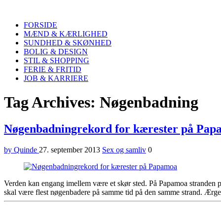
Quinde
Search
FORSIDE
MÆND & KÆRLIGHED
SUNDHED & SKØNHED
BOLIG & DESIGN
STIL & SHOPPING
FERIE & FRITID
JOB & KARRIERE
Menu
Tag Archives: Nøgenbadning
Nøgenbadningrekord for kærester på Pap
by Quinde
27. september 2013
Sex og samliv
0
Verden kan engang imellem være et skør sted. På Papamoa stranden på
skal være flest nøgenbadere på samme tid på den samme strand. Ærgelig
Sidebar