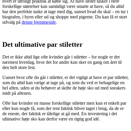
hvert er utroligt praktisk at købe sig. At have læder tasker i flere
forskellige størrelser kan samtidigt være smarte at have, så du altid
har den perfekte taske at tage med dig, uanset hvad du skal – en tur i
biografen, i byen eller ud og shoppe med pigerne. Du kan få et stort
udvalg på
denne hjemmeside
.
Det ultimative par stiletter
Det er ikke altid lige ofte kvinder går i stiletter – for nogle er det
nærmest hverdag, hvor det for andre kun sker en gang om året til
den helt store fest.
Uanset hvor ofte du går i stiletter, er det vigtigt at have et par stiletter,
som du altid kan vælge at tage på, og som du ved er behagelige en
hel aften, uden at du behøver at skifte de høje sko ud med sneakers
midt på aftenen.
Ofte har kvinder en masse forskellige stiletter men kun et enkelt par
eller kun nogle få, som der rent faktisk bliver taget i brug, da de er
de eneste, der faktisk er tålelige at gå med. En investering i det
ultimative høje sko kan derfor være en rigtig god idé.