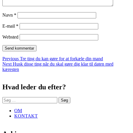
Navn
*
E-mail
*
Websted
Indlægsnavigation
Previous
Previous
Tre ting du kan gøre for at forkæle din mand
Next
post:
Next
Husk disse ting når du skal gøre dig klar til daten med
post:
kæresten
Sidebar
Hvad leder du efter?
Søg
efter:
OM
KONTAKT