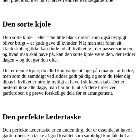
helt præcis som er must-haves i enhver kvindegarderobe?
Den sorte kjole
Den sorte kjole – eller ”the little black dress” som også hyppigt
bliver brugt – er guds gave til kvinder. Når man står foran sit
klædeskab og ikke kan finde ud af, hvilket tøj, der passer sammen
og hvad man skal have på, kan den sorte kjole være den, der redder
dagen – og det gør den ofte.
Det er denne kjole, du altid kan vælge at tage på i mangel af bedre,
men som du samtidigt ved sidder godt på dig og som du føler dig
tilpas i, hvilket er utrolig nyttigt at have i sit klædeskab. Det er
bestemt ikke alle dage, man har tid til at stå flere timer ved
garderoben og prøve forskellige dele før et arrangement.
Den perfekte lædertaske
Den perfekte lædertaske er en anden ting, der er essentiel at have i
garderoben. En taske af god kvalitet som samtidigt kan tåle lidt af